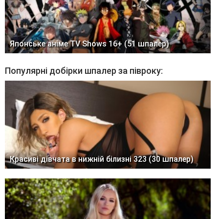
Японське аніме TV Shows 16+ (51 шпалер)
Популярні добірки шпалер за півроку:
Красиві дівчата в нижній білизні 323 (30 шпалер)