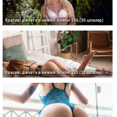
Красиві дівчата в нижній білизні 336 (30 шпалер)
Красиві дівчата в нижній білизні 320 (30 шпалер)