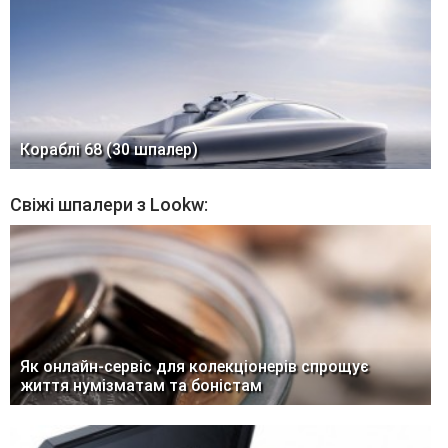
Кораблі 68 (30 шпалер)
Свіжі шпалери з Lookw:
Як онлайн-сервіс для колекціонерів спрощує
життя нумізматам та боністам