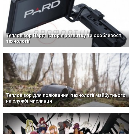
Тепловізор Пард: історія розвитку та особливості
технології
Тепловізор для полювання: технології майбутнього
на службі мисливця