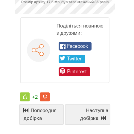
Розмір архіву 17.6 Mb, був завантажений 86 разів
Поділіться новиною
з друзями:
Facebook
Twitter
Pinterest
+2
Попередня
Наступна
добірка
добірка