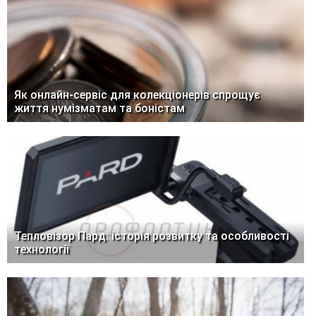
Як онлайн-сервіс для колекціонерів спрощує
життя нумізматам та боністам
Тепловізор Пард: історія розвитку та особливості
технології