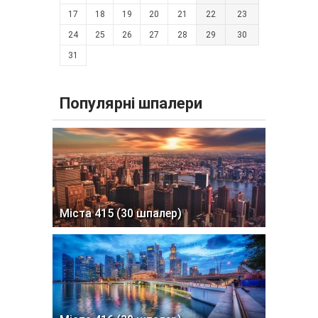
17
18
19
20
21
22
23
24
25
26
27
28
29
30
31
Популярні шпалери
Міста 415 (30 шпалер)