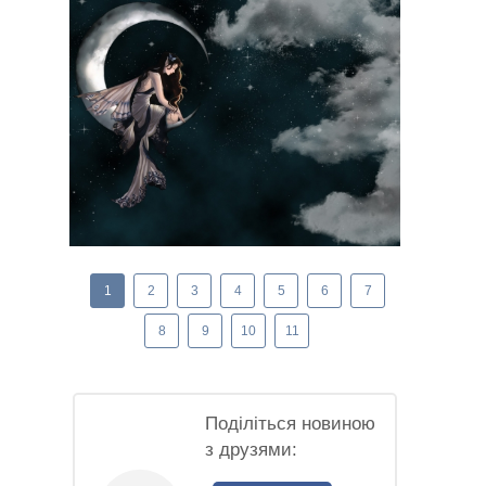
1
2
3
4
5
6
7
8
9
10
11
Поділіться новиною
з друзями: