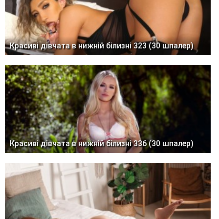
Красиві дівчата в нижній білизні 323 (30 шпалер)
Красиві дівчата в нижній білизні 336 (30 шпалер)