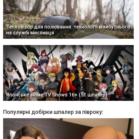
Тепловізор для полювання: технології майбутнього
на службі мисливця
Японське аніме TV Shows 16+ (51 шпалер)
Популярні добірки шпалер за півроку: