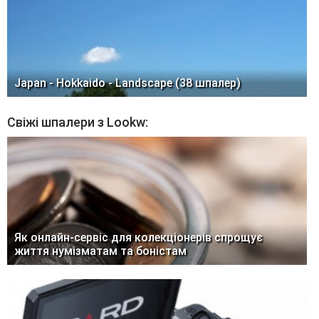
Japan - Hokkaido - Landscape (38 шпалер)
Свіжі шпалери з Lookw:
Як онлайн-сервіс для колекціонерів спрощує
життя нумізматам та боністам