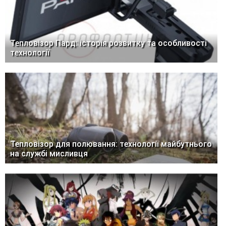
Тепловізор Пард: історія розвитку та особливості
технології
Тепловізор для полювання: технології майбутнього
на службі мисливця