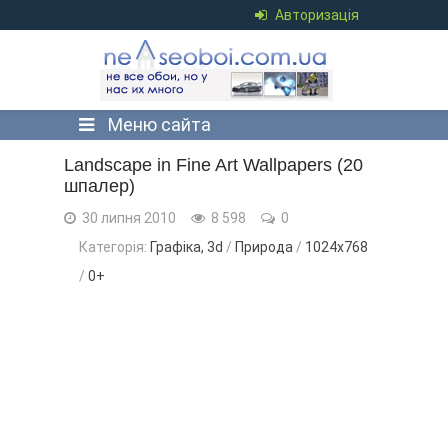
Авторизація
Меню сайта
Landscape in Fine Art Wallpapers (20
шпалер)
30 липня 2010
8 598
0
Категорія:
Графіка, 3d
/
Природа
/
1024x768
/
0+