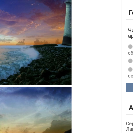
Г
Ч
а
об
с
А
Се
Ли