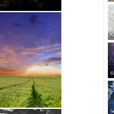
К
С
Ї