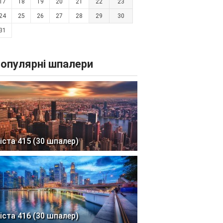
17
18
19
20
21
22
23
24
25
26
27
28
29
30
31
опулярні шпалери
іста 415 (30 шпалер)
іста 416 (30 шпалер)