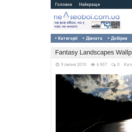
Головна
Найкраще
Категорії
Дівчата
Добірки
Fantasy Landscapes Wallp
9 липня 2010
6 907
0
Кат