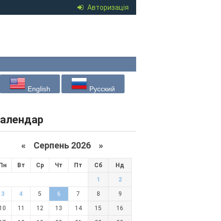
Авторизація
English
Русский
алендар
«
Серпень 2026 »
Пн
Вт
Ср
Чт
Пт
Сб
Нд
1
2
3
4
5
6
7
8
9
10
11
12
13
14
15
16