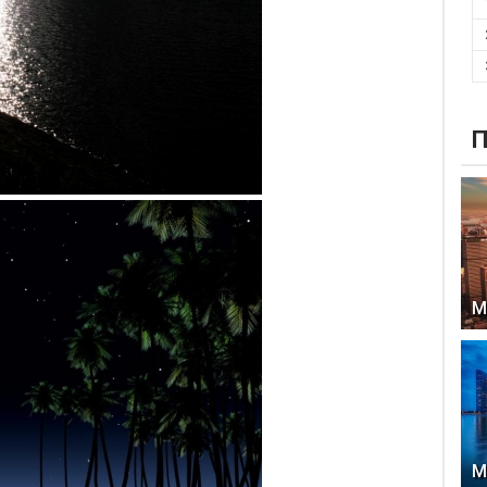
П
М
М