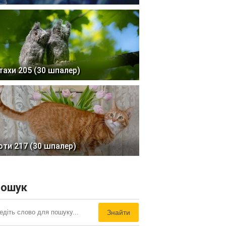
тахи 205 (30 шпалер)
оти 217 (30 шпалер)
ошук
Знайти