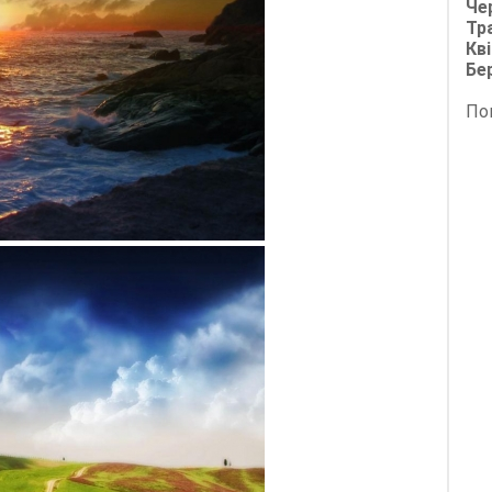
Че
Тр
Кві
Бе
По