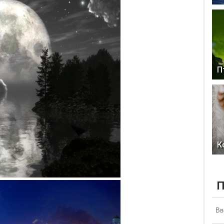
П
К
П