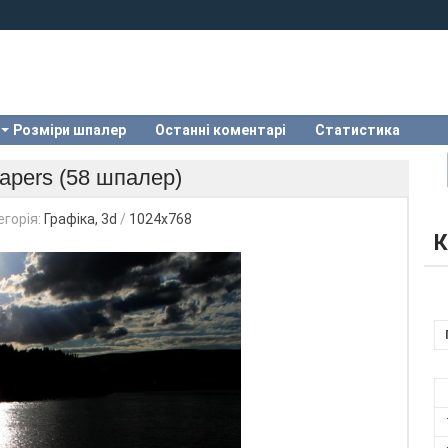
Розміри шпалер
Останні коментарі
Статистика
apers (58 шпалер)
егорія:
Графіка, 3d
/
1024x768
К