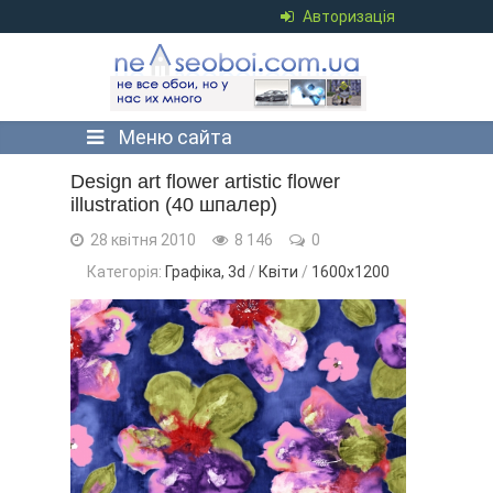
Авторизація
Меню сайта
Design art flower artistic flower
illustration (40 шпалер)
28 квітня 2010
8 146
0
Категорія:
Графіка, 3d
/
Квіти
/
1600x1200