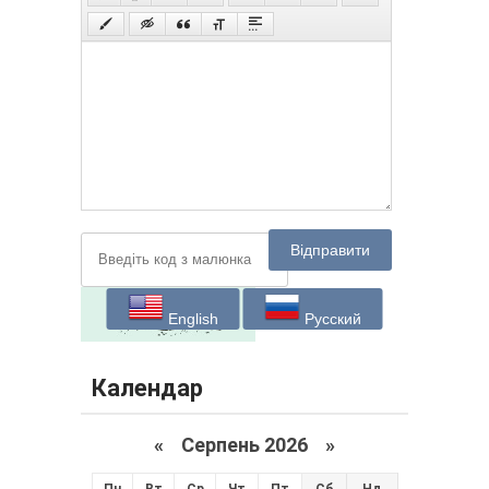
Відправити
English
Русский
Календар
«
Серпень 2026 »
Пн
Вт
Ср
Чт
Пт
Сб
Нд