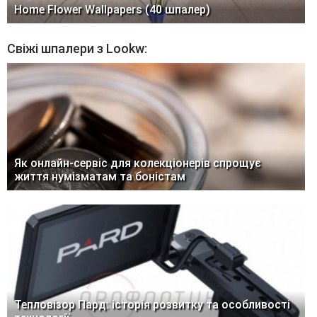
Home Flower Wallpapers (40 шпалер)
Свіжі шпалери з Lookw:
Як онлайн-сервіс для колекціонерів спрощує
життя нумізматам та боністам
Тепловізор Пард: історія розвитку та особливості