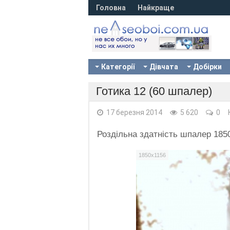
Головна
Найкраще
Категорії
Дівчата
Добірки
Готика 12 (60 шпалер)
17 березня 2014
5 620
0
Роздільна здатність шпалер 185
1850x1156