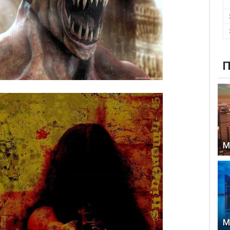
П
М
М