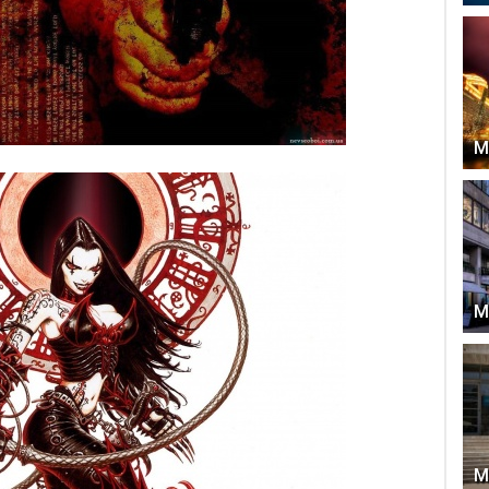
М
М
М