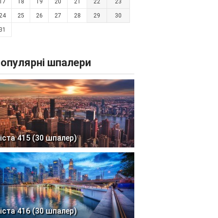
17
18
19
20
21
22
23
24
25
26
27
28
29
30
31
опулярні шпалери
іста 415 (30 шпалер)
іста 416 (30 шпалер)