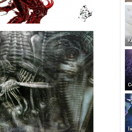
К
С
Ї