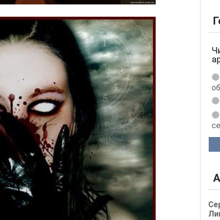
Г
Ч
а
об
с
А
Се
Ли