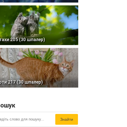
тахи 205 (30 шпалер)
оти 217 (30 шпалер)
ошук
Знайти