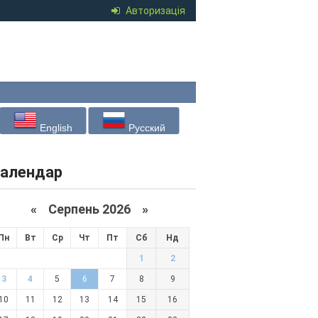
Авторизація
English
Русский
алендар
«
Серпень 2026 »
Пн
Вт
Ср
Чт
Пт
Сб
Нд
1
2
3
4
5
6
7
8
9
10
11
12
13
14
15
16