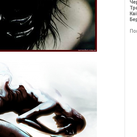
Че
Тр
Кві
Бе
По