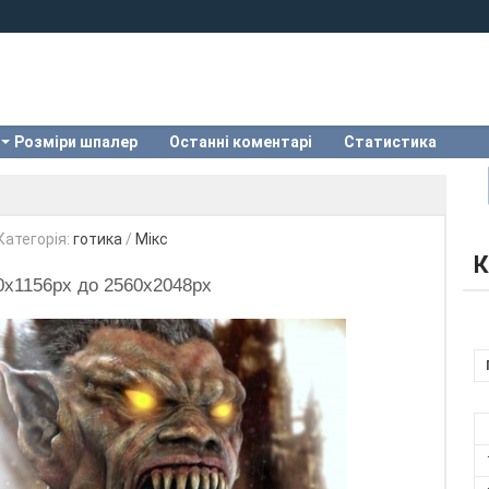
Розміри шпалер
Останні коментарі
Статистика
Категорія:
готика
/
Мікс
К
0x1156px до 2560x2048px