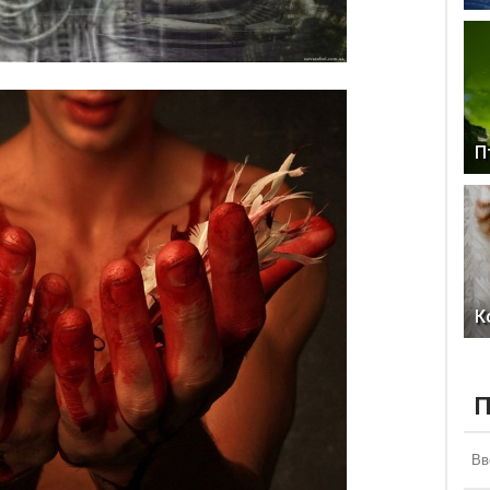
П
К
П