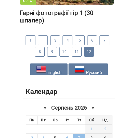
Гарні фотографії гір 1 (30
шпалер)
1
...
3
4
5
6
7
8
9
10
11
12
English
Русский
Календар
«
Серпень 2026 »
Пн
Вт
Ср
Чт
Пт
Сб
Нд
1
2