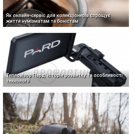
Як онлайн-сервіс для колекціонерів спрощує
життя нумізматам та боністам
Тепловізор Пард: історія розвитку та особливості
технології