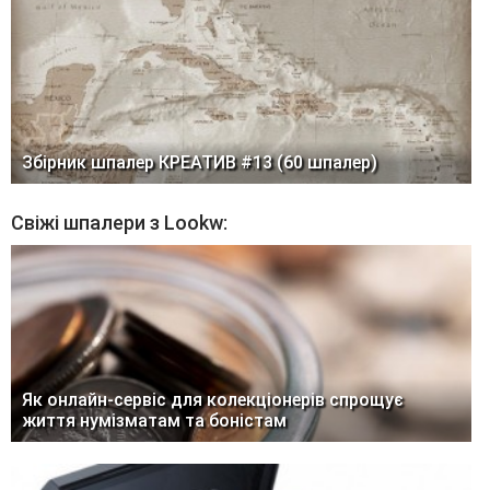
Збірник шпалер КРЕАТИВ #13 (60 шпалер)
Свіжі шпалери з Lookw:
Як онлайн-сервіс для колекціонерів спрощує
життя нумізматам та боністам