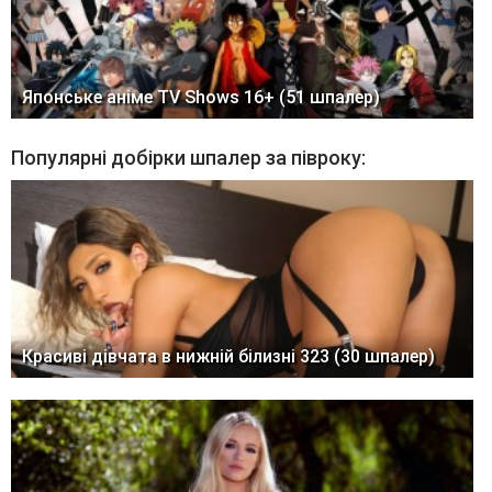
Японське аніме TV Shows 16+ (51 шпалер)
Популярні добірки шпалер за півроку:
Красиві дівчата в нижній білизні 323 (30 шпалер)