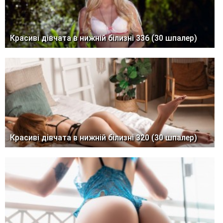
Красиві дівчата в нижній білизні 336 (30 шпалер)
Красиві дівчата в нижній білизні 320 (30 шпалер)