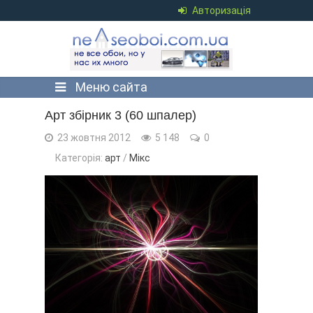
Авторизація
Меню сайта
Арт збірник 3 (60 шпалер)
23 жовтня 2012
5 148
0
Категорія:
арт
/
Мікс