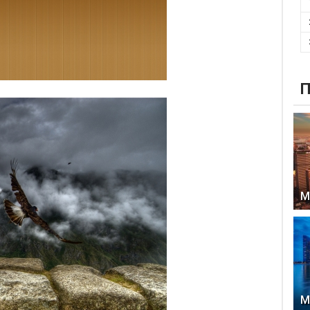
П
М
М