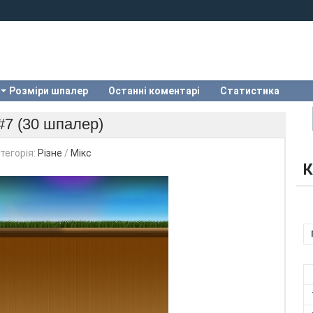
Розміри шпалер
Останні коментарі
Статистика
k#7 (30 шпалер)
тегорія:
Різне
/
Мікс
К