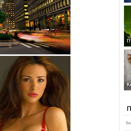
П
К
П