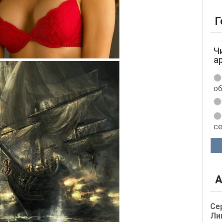
Г
Ч
а
об
с
А
Се
Ли