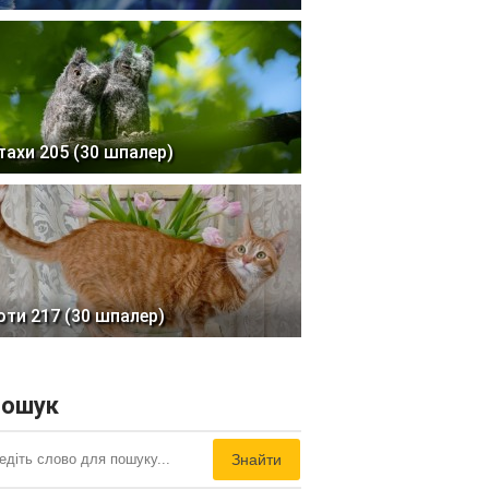
тахи 205 (30 шпалер)
оти 217 (30 шпалер)
ошук
Знайти