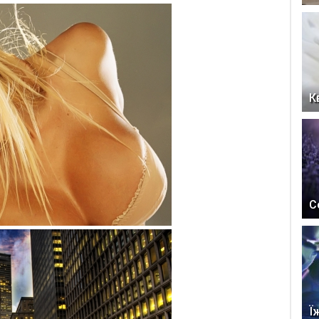
К
С
Ї