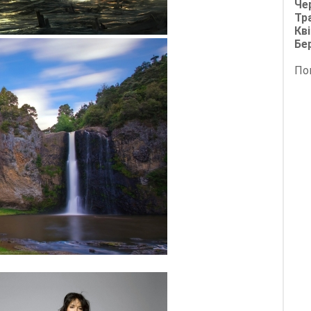
Че
Тр
Кві
Бе
По