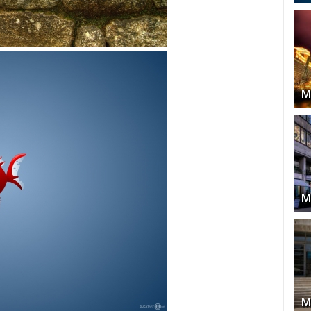
М
М
М