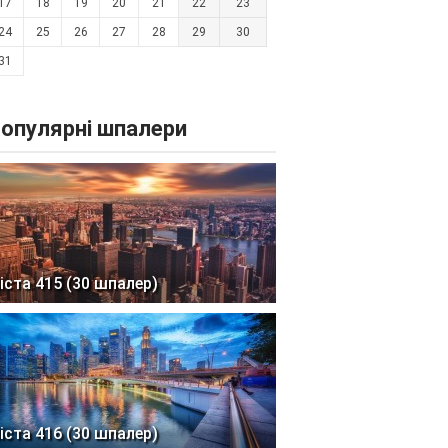
17
18
19
20
21
22
23
24
25
26
27
28
29
30
31
опулярні шпалери
іста 415 (30 шпалер)
іста 416 (30 шпалер)