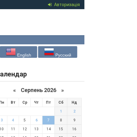
Авторизація
English
Русский
алендар
«
Серпень 2026 »
Пн
Вт
Ср
Чт
Пт
Сб
Нд
1
2
3
4
5
6
7
8
9
10
11
12
13
14
15
16