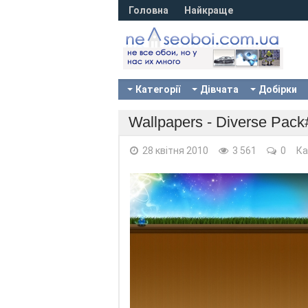
Головна
Найкраще
Категорії
Дівчата
Добірки
Wallpapers - Diverse Pac
28 квітня 2010
3 561
0
Ка