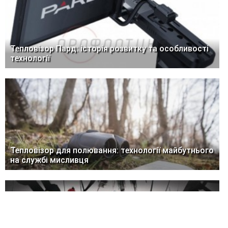
Тепловізор Пард: історія розвитку та особливості
технології
Тепловізор для полювання: технології майбутнього
на службі мисливця