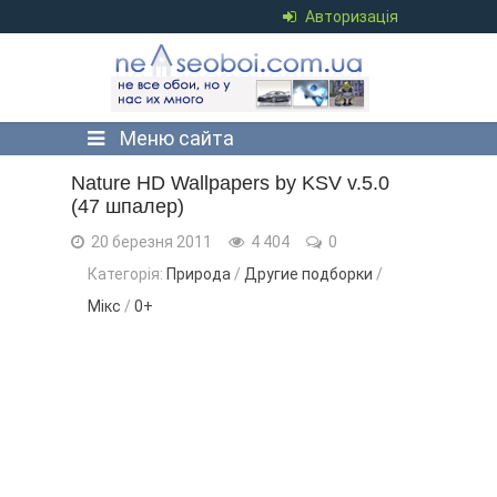
Авторизація
Меню сайта
Nature HD Wallpapers by KSV v.5.0
(47 шпалер)
20 березня 2011
4 404
0
Категорія:
Природа
/
Другие подборки
/
Мікс
/
0+