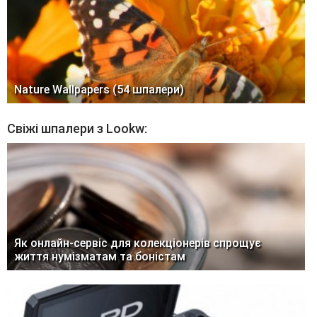
Nature Wallpapers (54 шпалери)
Свіжі шпалери з Lookw:
Як онлайн-сервіс для колекціонерів спрощує
життя нумізматам та боністам