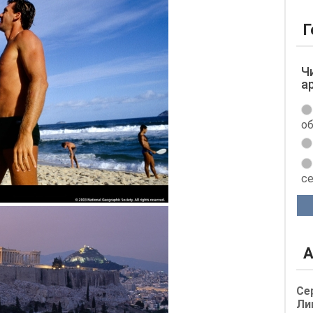
Г
Ч
а
об
с
А
Се
Ли