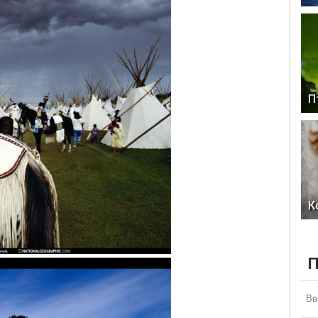
П
К
П