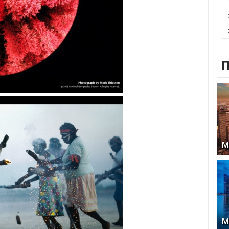
П
М
М