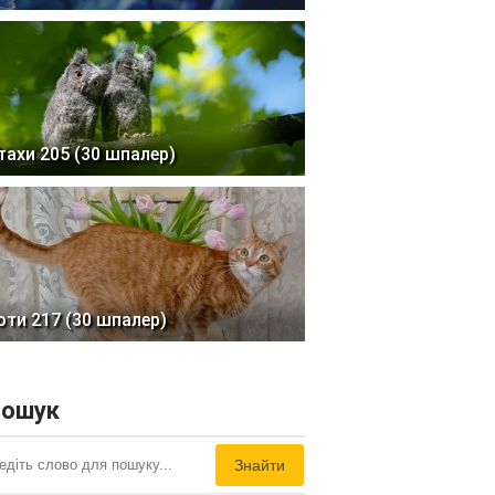
тахи 205 (30 шпалер)
оти 217 (30 шпалер)
ошук
Знайти