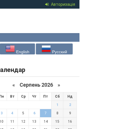
Авторизація
English
Русский
алендар
«
Серпень 2026 »
Пн
Вт
Ср
Чт
Пт
Сб
Нд
1
2
3
4
5
6
7
8
9
10
11
12
13
14
15
16