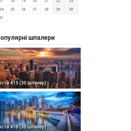
17
18
19
20
21
22
23
24
25
26
27
28
29
30
31
опулярні шпалери
іста 415 (30 шпалер)
іста 416 (30 шпалер)