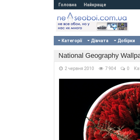
Головна
Найкраще
Категорії
Дівчата
Добірки
National Geography Wallp
2 червня 2010
7 904
0
Ка