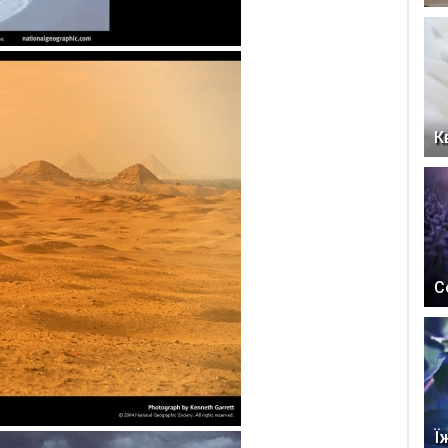
К
С
Ї