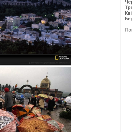
Че
Тр
Кві
Бе
По