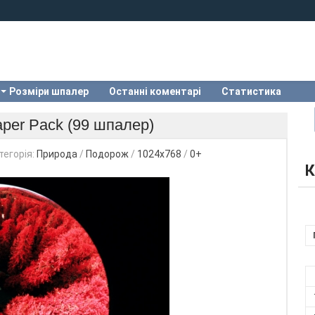
Розміри шпалер
Останні коментарі
Статистика
aper Pack (99 шпалер)
тегорія:
Природа
/
Подорож
/
1024x768
/
0+
К