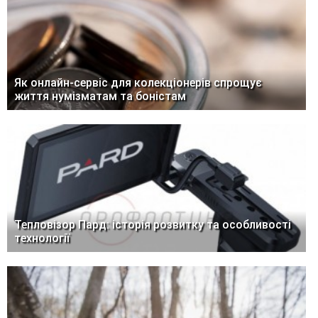
Як онлайн-сервіс для колекціонерів спрощує
життя нумізматам та боністам
Тепловізор Пард: історія розвитку та особливості
технології