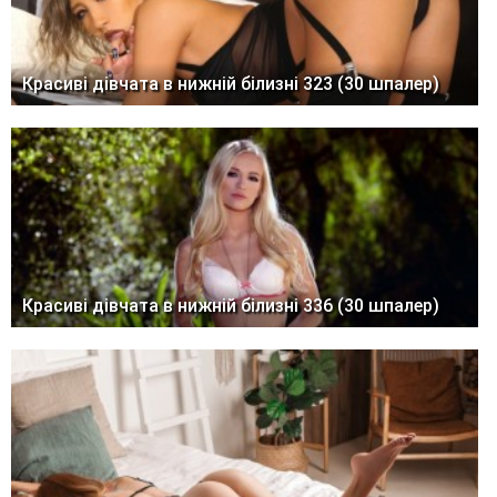
Красиві дівчата в нижній білизні 323 (30 шпалер)
Красиві дівчата в нижній білизні 336 (30 шпалер)