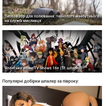
Тепловізор для полювання: технології майбутнього
на службі мисливця
Японське аніме TV Shows 16+ (51 шпалер)
Популярні добірки шпалер за півроку: