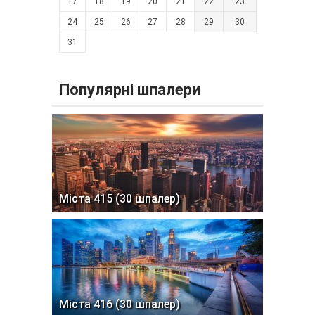
17
18
19
20
21
22
23
24
25
26
27
28
29
30
31
Популярні шпалери
Міста 415 (30 шпалер)
Міста 416 (30 шпалер)