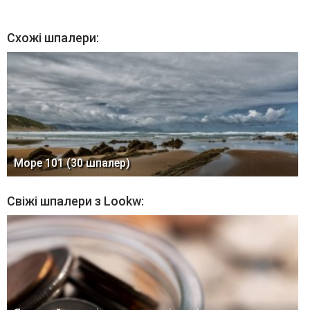
Схожі шпалери:
Море 101 (30 шпалер)
Свіжі шпалери з Lookw: