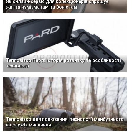
Як онлайн-сервіс для колекціонерів спрощує
життя нумізматам та боністам
Тепловізор Пард: історія розвитку та особливості
технології
Тепловізор для полювання: технології майбутнього
на службі мисливця