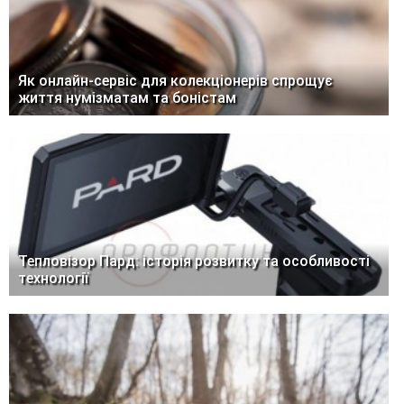
Як онлайн-сервіс для колекціонерів спрощує
життя нумізматам та боністам
Тепловізор Пард: історія розвитку та особливості
технології