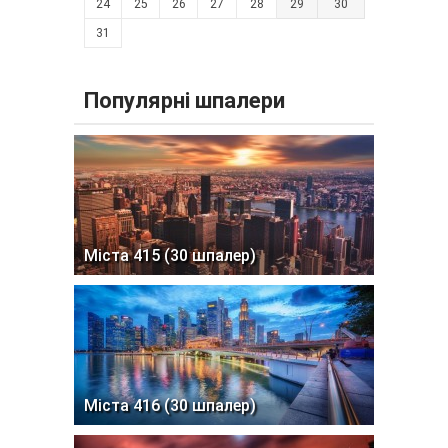
24
25
26
27
28
29
30
31
Популярні шпалери
Міста 415 (30 шпалер)
Міста 416 (30 шпалер)