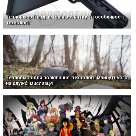
Тепловізор Пард: історія розвитку та особливості
технології
Тепловізор для полювання: технології майбутнього
на службі мисливця