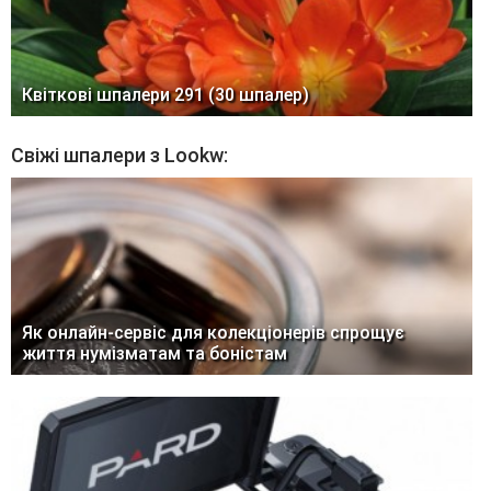
Квіткові шпалери 291 (30 шпалер)
Свіжі шпалери з Lookw:
Як онлайн-сервіс для колекціонерів спрощує
життя нумізматам та боністам