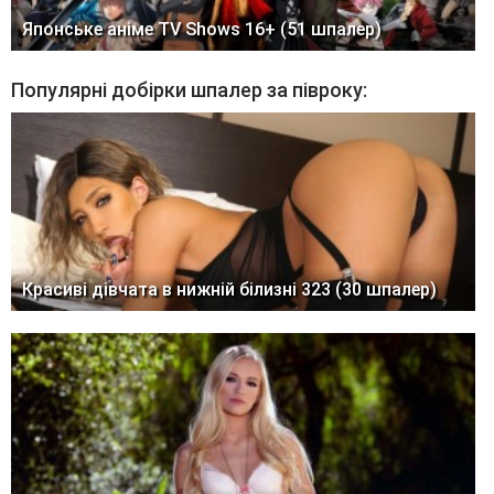
Японське аніме TV Shows 16+ (51 шпалер)
Популярні добірки шпалер за півроку:
Красиві дівчата в нижній білизні 323 (30 шпалер)