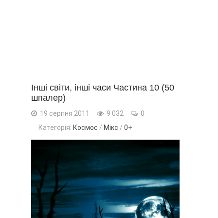
Інші світи, інші часи Частина 10 (50
шпалер)
19 серпня 2011
9 032
0
Категорія:
Космос
/
Мікс
/
0+