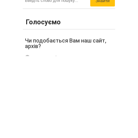
Знайти
Голосуємо
Чи подобається Вам наш сайт,
архів?
Так, подобається, зайду
обов'язково ще раз.
Нормально на один раз
Негативно, в шпалерах немає
сенсу
Голосовать
Архів
Серпень 2026 (16)