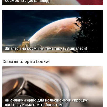
Космос 130 (30 шпалер)
Шпалери на космічну тематику (33 шпалери)
Свіжі шпалери з Lookw:
Як онлайн-сервіс для колекціонерів спрощує
життя нумізматам та боністам