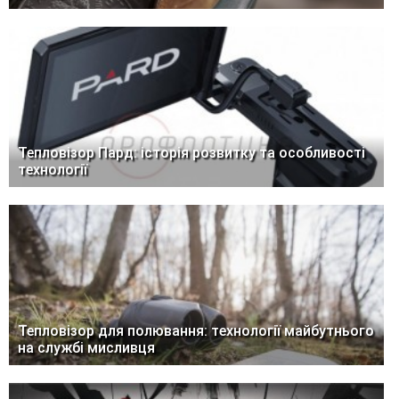
Тепловізор Пард: історія розвитку та особливості
технології
Тепловізор для полювання: технології майбутнього
на службі мисливця