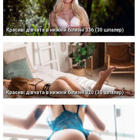
Красиві дівчата в нижній білизні 336 (30 шпалер)
Красиві дівчата в нижній білизні 320 (30 шпалер)