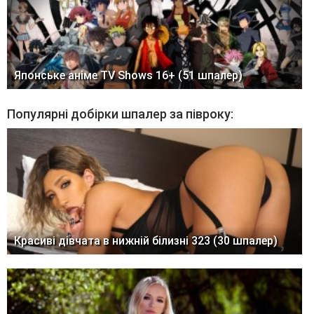
Японське аніме TV Shows 16+ (51 шпалер)
Популярні добірки шпалер за півроку:
Красиві дівчата в нижній білизні 323 (30 шпалер)