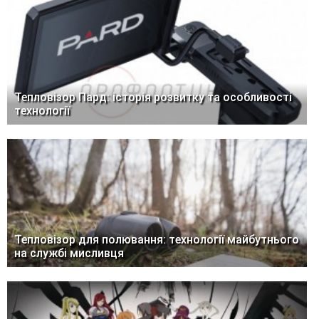
Тепловізор Пард: історія розвитку та особливості
технології
Тепловізор для полювання: технології майбутнього
на службі мисливця