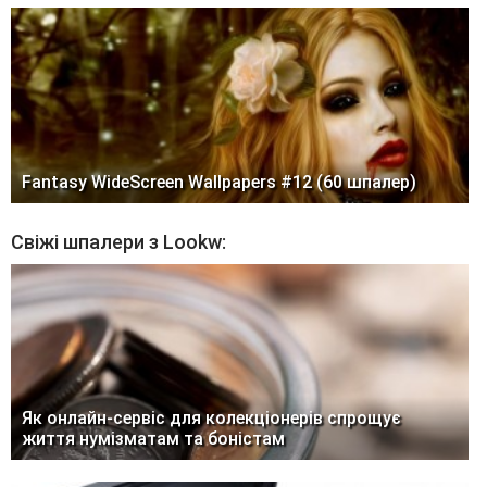
Fantasy WideScreen Wallpapers #12 (60 шпалер)
Свіжі шпалери з Lookw:
Як онлайн-сервіс для колекціонерів спрощує
життя нумізматам та боністам