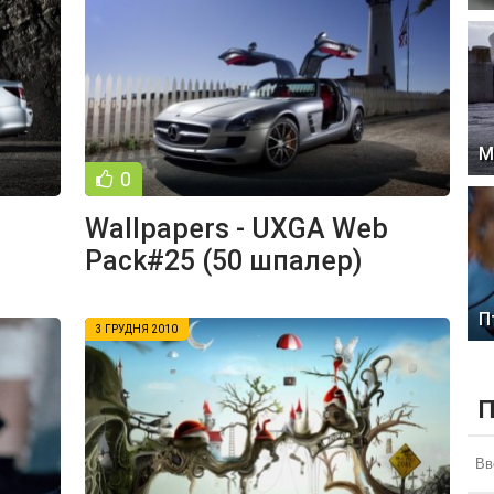
М
0
Wallpapers - UXGA Web
Pack#25 (50 шпалер)
П
3 ГРУДНЯ 2010
П