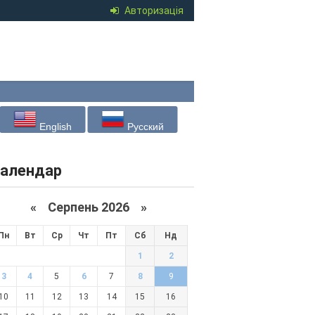
Авторизація
English
Русский
алендар
«
Серпень 2026 »
Пн
Вт
Ср
Чт
Пт
Сб
Нд
1
2
3
4
5
6
7
8
9
10
11
12
13
14
15
16