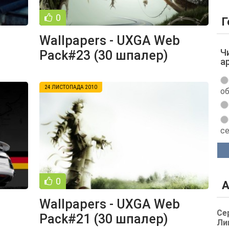
0
Г
Wallpapers - UXGA Web
Ч
Pack#23 (30 шпалер)
а
24 ЛИСТОПАДА 2010
об
с
0
А
Wallpapers - UXGA Web
Се
Pack#21 (30 шпалер)
Ли