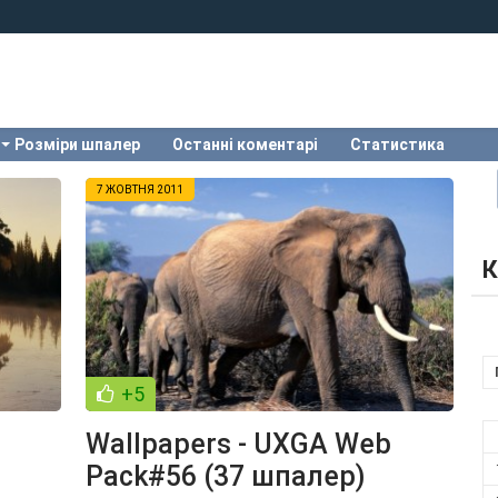
Розміри шпалер
Останні коментарі
Статистика
7 ЖОВТНЯ 2011
К
+5
Wallpapers - UXGA Web
Pack#56 (37 шпалер)