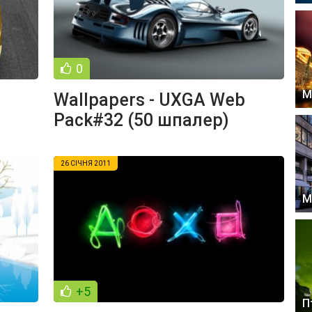
0
М
Wallpapers - UXGA Web
Pack#32 (50 шпалер)
26 СІЧНЯ 2011
М
+5
П