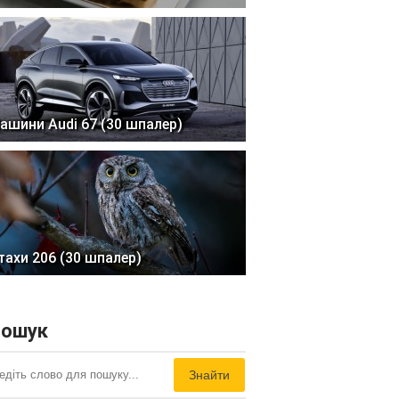
ашини Audi 67 (30 шпалер)
тахи 206 (30 шпалер)
ошук
Знайти