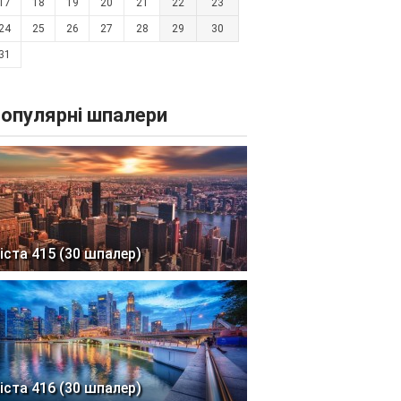
17
18
19
20
21
22
23
24
25
26
27
28
29
30
31
опулярні шпалери
іста 415 (30 шпалер)
іста 416 (30 шпалер)