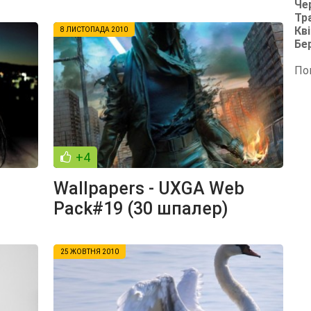
Че
Тр
Кві
8 ЛИСТОПАДА 2010
Бе
По
+4
Wallpapers - UXGA Web
Pack#19 (30 шпалер)
25 ЖОВТНЯ 2010