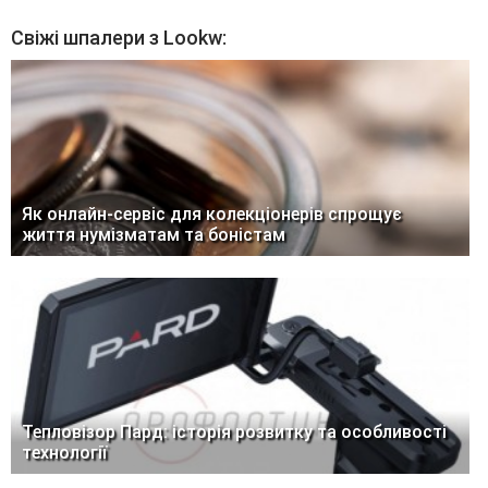
Свіжі шпалери з Lookw:
Як онлайн-сервіс для колекціонерів спрощує
життя нумізматам та боністам
Тепловізор Пард: історія розвитку та особливості
технології