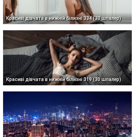
Красиві дівчата в нижній білизні 334 (30 шпалер)
Красиві дівчата в нижній білизні 319 (30 шпалер)