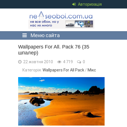
Авторизація
Меню сайта
Wallpapers For All. Pack 76 (35
шпалер)
22 жовтня 2010
4 719
0
Категорія:
Wallpapers For All Pack
/
Мікс