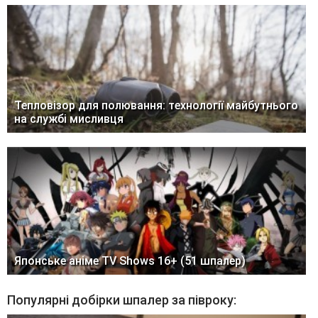
Тепловізор для полювання: технології майбутнього
на службі мисливця
Японське аніме TV Shows 16+ (51 шпалер)
Популярні добірки шпалер за півроку: