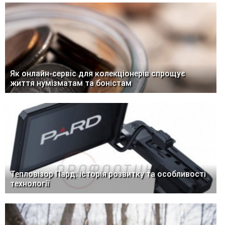
Як онлайн-сервіс для колекціонерів спрощує
життя нумізматам та боністам
Тепловізор Пард: історія розвитку та особливості
технології