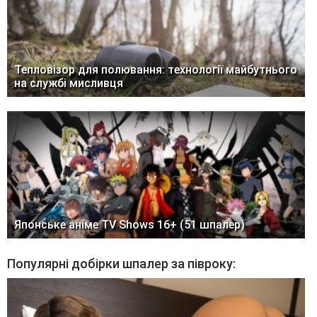
Тепловізор для полювання: технології майбутнього
на службі мисливця
Японське аніме TV Shows 16+ (51 шпалер)
Популярні добірки шпалер за півроку: