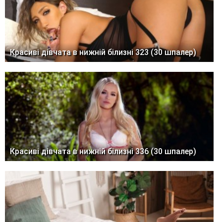
Красиві дівчата в нижній білизні 323 (30 шпалер)
Красиві дівчата в нижній білизні 336 (30 шпалер)