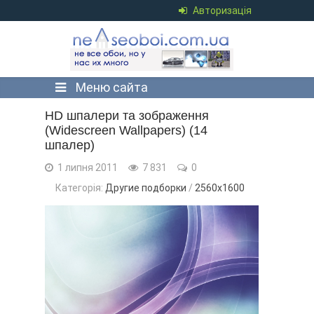
Авторизація
Меню сайта
HD шпалери та зображення
(Widescreen Wallpapers) (14
шпалер)
1 липня 2011
7 831
0
Категорія:
Другие подборки
/
2560x1600