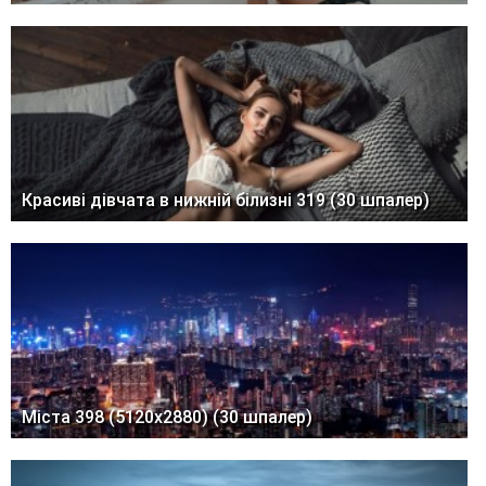
Красиві дівчата в нижній білизні 319 (30 шпалер)
Міста 398 (5120x2880) (30 шпалер)