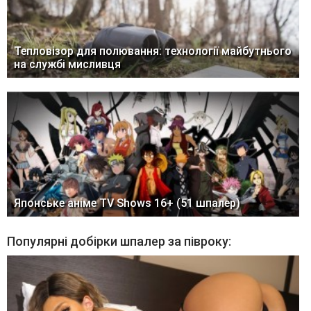
Тепловізор для полювання: технології майбутнього
на службі мисливця
Японське аніме TV Shows 16+ (51 шпалер)
Популярні добірки шпалер за півроку: