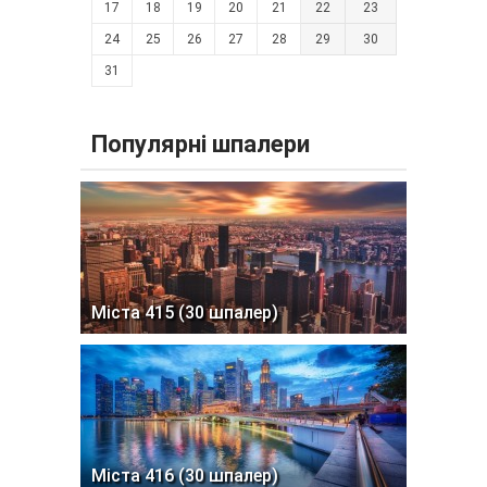
17
18
19
20
21
22
23
24
25
26
27
28
29
30
31
Популярні шпалери
Міста 415 (30 шпалер)
Міста 416 (30 шпалер)