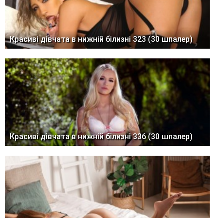
Красиві дівчата в нижній білизні 323 (30 шпалер)
Красиві дівчата в нижній білизні 336 (30 шпалер)