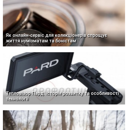
Як онлайн-сервіс для колекціонерів спрощує
життя нумізматам та боністам
Тепловізор Пард: історія розвитку та особливості
технології