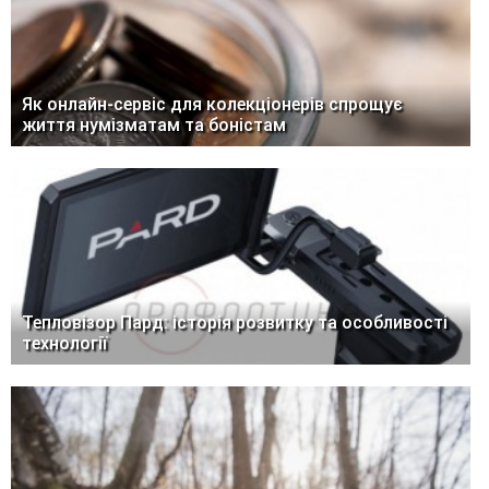
Як онлайн-сервіс для колекціонерів спрощує
життя нумізматам та боністам
Тепловізор Пард: історія розвитку та особливості
технології