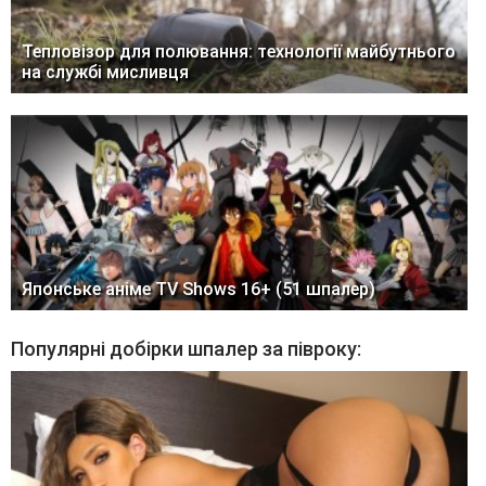
Тепловізор для полювання: технології майбутнього
на службі мисливця
Японське аніме TV Shows 16+ (51 шпалер)
Популярні добірки шпалер за півроку: