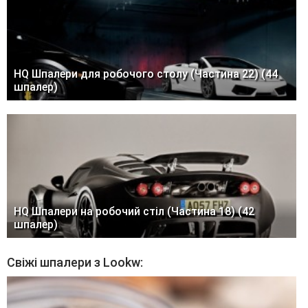
HQ Шпалери для робочого столу (Частина 22) (44
шпалер)
HQ Шпалери на робочий стіл (Частина 18) (42
шпалер)
Свіжі шпалери з Lookw: