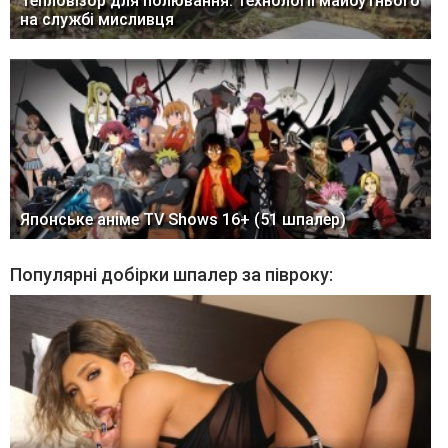
Тепловізор для полювання: технології майбутнього
на службі мисливця
Японське аніме TV Shows 16+ (51 шпалер)
Популярні добірки шпалер за півроку: