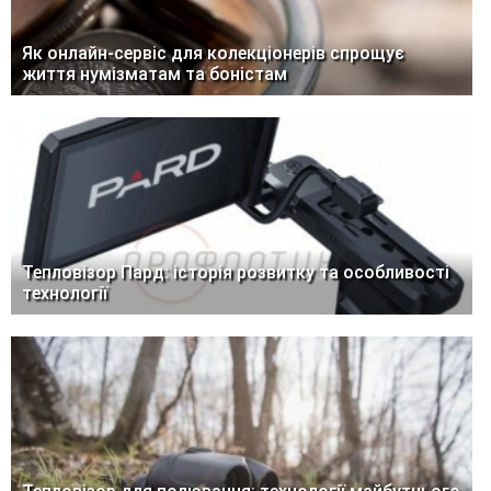
Як онлайн-сервіс для колекціонерів спрощує
життя нумізматам та боністам
Тепловізор Пард: історія розвитку та особливості
технології