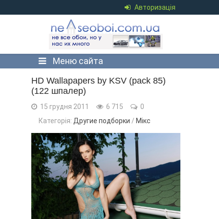
Авторизація
Меню сайта
HD Wallapapers by KSV (pack 85)
(122 шпалер)
15 грудня 2011
6 715
0
Категорія:
Другие подборки
/
Мікс