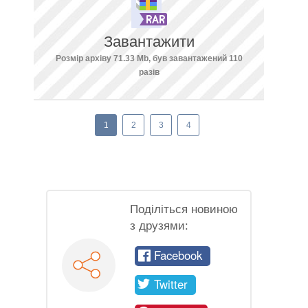
Завантажити
Розмір архіву 71.33 Mb, був завантажений 110
разів
1
2
3
4
Поділіться новиною
з друзями:
Facebook
Twitter