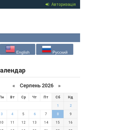
Авторизація
English
Русский
алендар
«
Серпень 2026 »
Пн
Вт
Ср
Чт
Пт
Сб
Нд
1
2
3
4
5
6
7
8
9
10
11
12
13
14
15
16