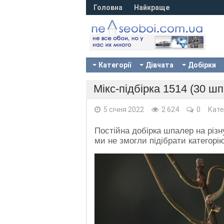
Головна
Найкраще
Категорії
Дівчата
Добірки
Мікс-підбірка 1514 (30 ш
5 січня 2022
2 624
0
Кате
Постійна добірка шпалер на різн
ми не змогли підібрати категорі