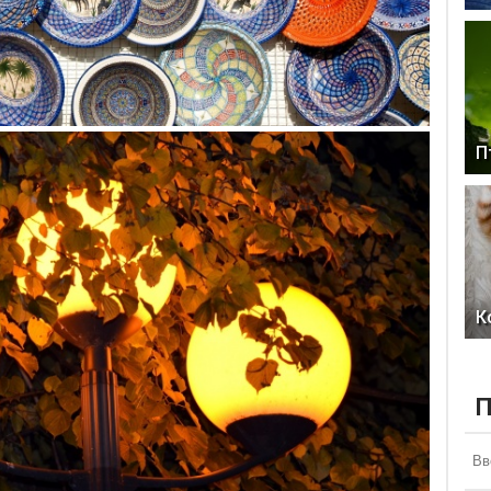
П
К
П