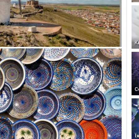
К
С
Ї