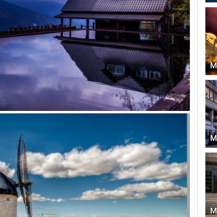
М
М
М