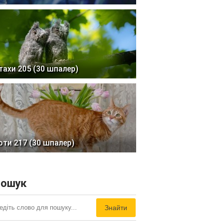
тахи 205 (30 шпалер)
оти 217 (30 шпалер)
ошук
Знайти