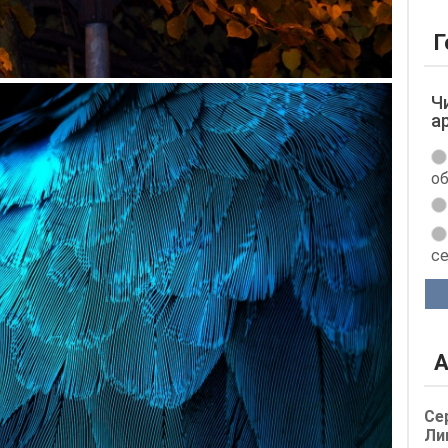
Г
Ч
а
об
с
А
Се
Ли