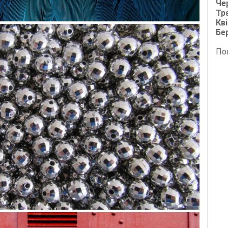
Че
Тр
Кві
Бе
По