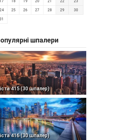
17
18
19
20
21
22
23
24
25
26
27
28
29
30
31
опулярні шпалери
іста 415 (30 шпалер)
іста 416 (30 шпалер)