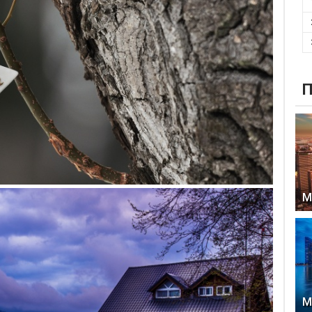
П
М
М