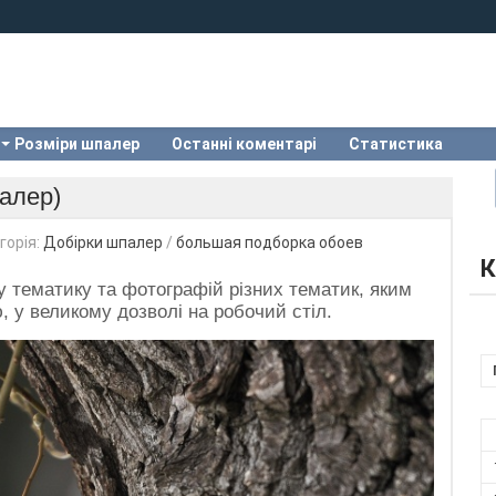
Розміри шпалер
Останні коментарі
Статистика
палер)
горія:
Добірки шпалер
/
большая подборка обоев
К
у тематику та фотографій різних тематик, яким
ю, у великому дозволі на робочий стіл.