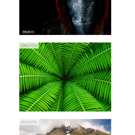
2304x1728
4572x2704