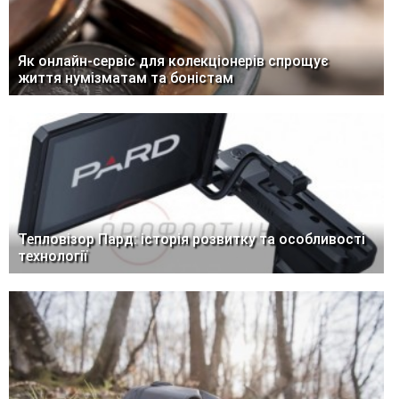
Як онлайн-сервіс для колекціонерів спрощує
життя нумізматам та боністам
Тепловізор Пард: історія розвитку та особливості
технології