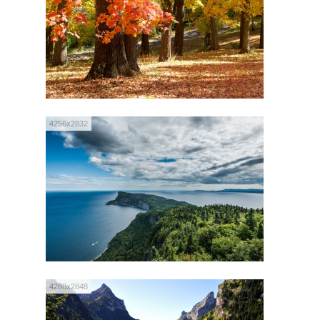
4256x2832
4288x2848