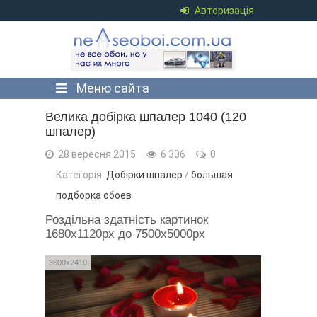
Авторизація
Меню сайта
Велика добірка шпалер 1040 (120
шпалер)
28 вересня 2015
6 306
0
Категорія:
Добірки шпалер
/
большая
подборка обоев
Роздільна здатність картинок
1680x1120px до 7500x5000px
3600x2410