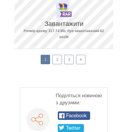
Завантажити
Розмір архіву 317.74 Mb, був завантажений 82
разів
1
2
3
4
Поділіться новиною
з друзями:
Facebook
Twitter