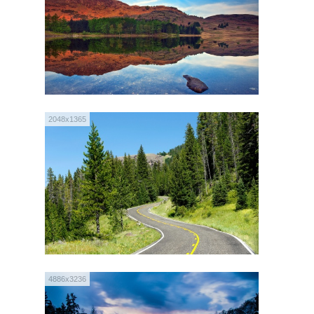
2048x1365
4886x3236