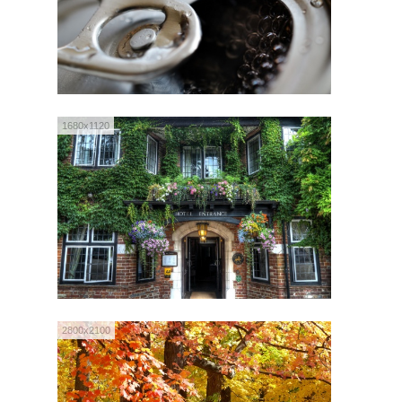
1680x1120
2800x2100