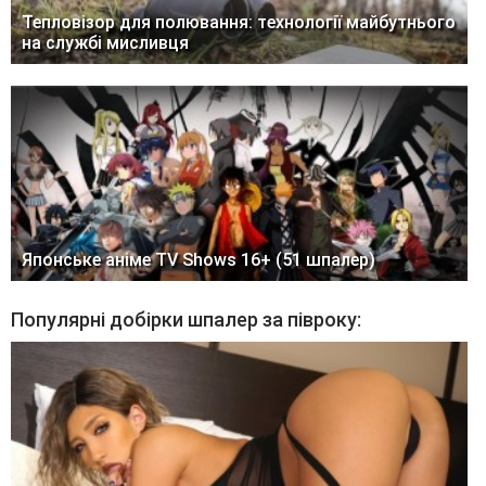
Тепловізор для полювання: технології майбутнього
на службі мисливця
Японське аніме TV Shows 16+ (51 шпалер)
Популярні добірки шпалер за півроку: