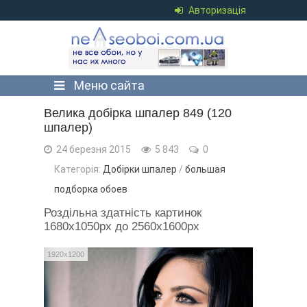
Авторизація
Меню сайта
Велика добірка шпалер 849 (120
шпалер)
24 березня 2015
5 843
0
Категорія:
Добірки шпалер
/
большая
подборка обоев
Роздільна здатність картинок
1680x1050px до 2560x1600px
1920x1200