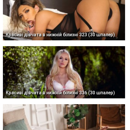
Красиві дівчата в нижній білизні 323 (30 шпалер)
Красиві дівчата в нижній білизні 336 (30 шпалер)