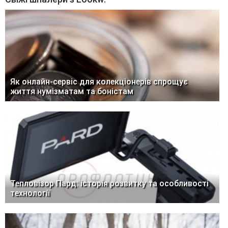
Як онлайн-сервіс для колекціонерів спрощує
життя нумізматам та боністам
Тепловізор Пард: історія розвитку та особливості
технології