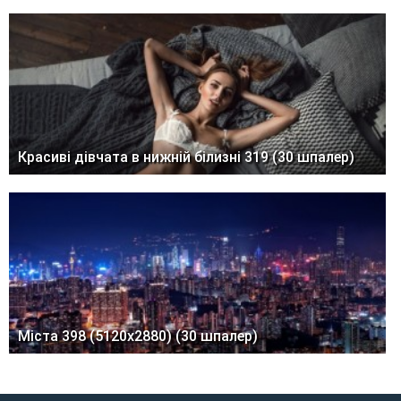
Красиві дівчата в нижній білизні 319 (30 шпалер)
Міста 398 (5120x2880) (30 шпалер)