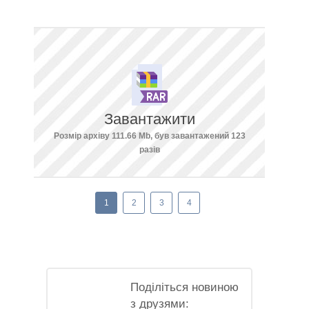
Завантажити
Розмір архіву 111.66 Mb, був завантажений 123
разів
1
2
3
4
Поділіться новиною
з друзями: