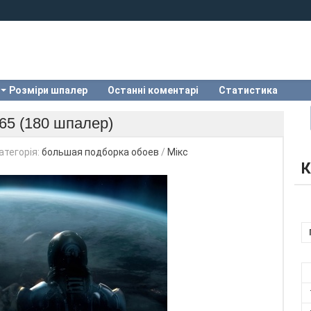
Розміри шпалер
Останні коментарі
Статистика
65 (180 шпалер)
атегорія:
большая подборка обоев
/
Мікс
К