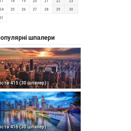
17
18
19
20
21
22
23
24
25
26
27
28
29
30
31
опулярні шпалери
іста 415 (30 шпалер)
іста 416 (30 шпалер)