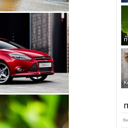
П
К
П