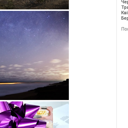
Че
Тр
Кві
Бе
По