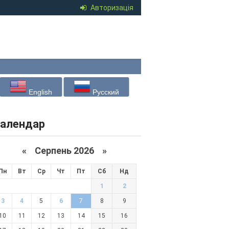
Авторизація
English
Русский
алендар
«
Серпень 2026 »
Пн
Вт
Ср
Чт
Пт
Сб
Нд
1
2
3
4
5
6
7
8
9
10
11
12
13
14
15
16