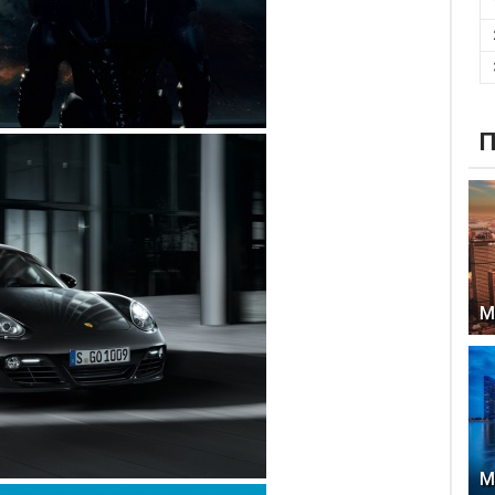
П
М
М