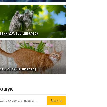
тахи 205 (30 шпалер)
оти 217 (30 шпалер)
ошук
Знайти