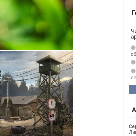
Г
Ч
а
об
с
А
Се
Ли