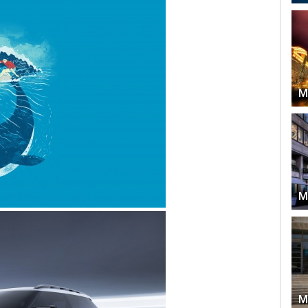
М
М
М