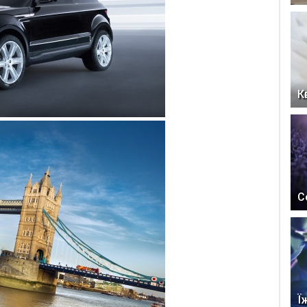
К
С
Ї