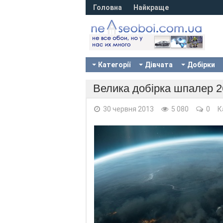
Головна
Найкраще
Категорії
Дівчата
Добірки
Велика добірка шпалер 2
30 червня 2013
5 080
0
К