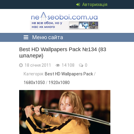
Авторизація
Меню сайта
Best HD Wallpapers Pack №134 (83
шпалери)
18 січня 2011
14 108
0
Категорія:
Best HD Wallpapers Pack
/
1680x1050
/
1920х1080