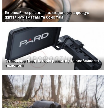
Як онлайн-сервіс для колекціонерів спрощує
життя нумізматам та боністам
Тепловізор Пард: історія розвитку та особливості
технології