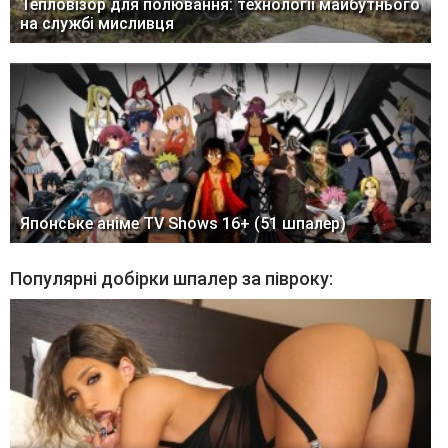
Тепловізор для полювання: технології майбутнього
на службі мисливця
Японське аніме TV Shows 16+ (51 шпалер)
Популярні добірки шпалер за півроку: