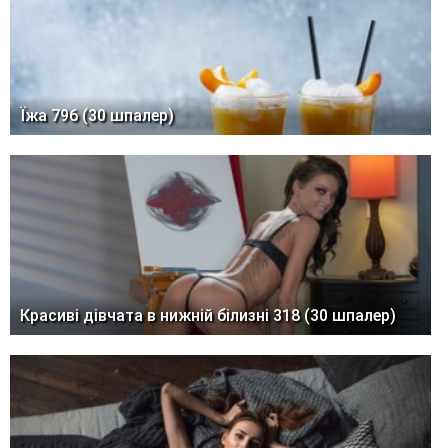
Їжа 796 (30 шпалер)
Красиві дівчата в нижній білизні 318 (30 шпалер)