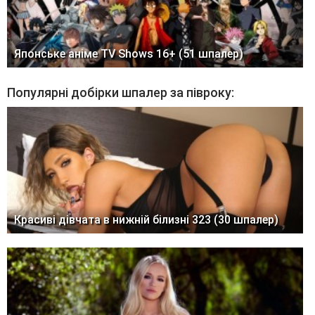
Японське аніме TV Shows 16+ (51 шпалер)
Популярні добірки шпалер за півроку:
Красиві дівчата в нижній білизні 323 (30 шпалер)