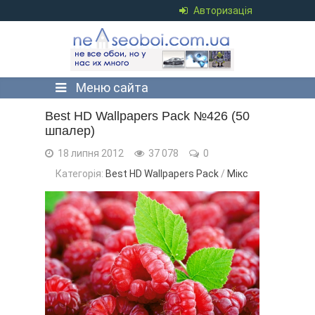
Авторизація
Меню сайта
Best HD Wallpapers Pack №426 (50
шпалер)
18 липня 2012
37 078
0
Категорія:
Best HD Wallpapers Pack
/
Мікс