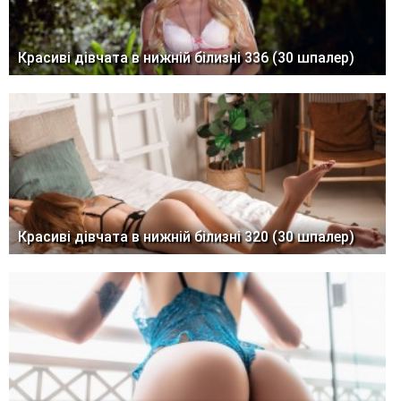
Красиві дівчата в нижній білизні 336 (30 шпалер)
Красиві дівчата в нижній білизні 320 (30 шпалер)