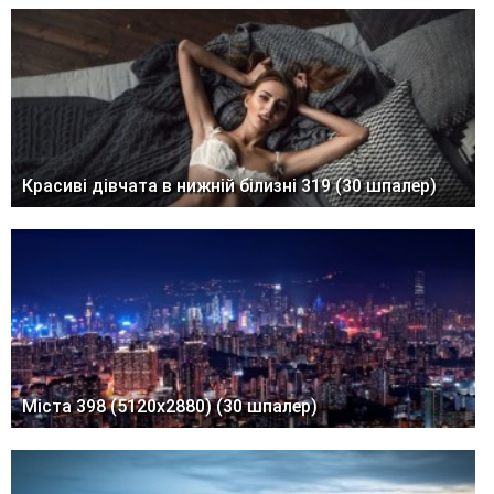
Красиві дівчата в нижній білизні 319 (30 шпалер)
Міста 398 (5120x2880) (30 шпалер)