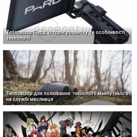
Тепловізор Пард: історія розвитку та особливості
технології
Тепловізор для полювання: технології майбутнього
на службі мисливця