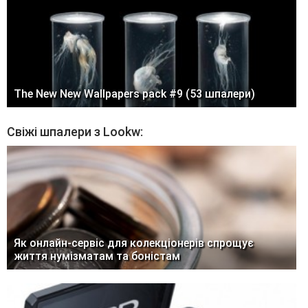
The New New Wallpapers pack #9 (53 шпалери)
Свіжі шпалери з Lookw:
Як онлайн-сервіс для колекціонерів спрощує
життя нумізматам та боністам