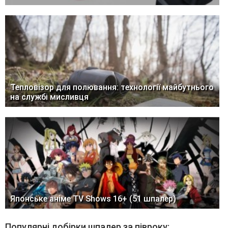
Тепловізор для полювання: технології майбутнього
на службі мисливця
Японське аніме TV Shows 16+ (51 шпалер)
Популярні добірки шпалер за півроку: