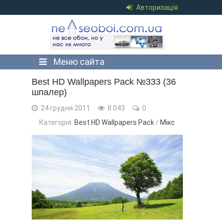
Авторизація
Меню сайта
Best HD Wallpapers Pack №333 (36
шпалер)
24 грудня 2011
8 043
0
Категорія:
Best HD Wallpapers Pack
/
Мікс