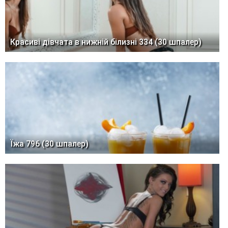
Красиві дівчата в нижній білизні 334 (30 шпалер)
Їжа 796 (30 шпалер)