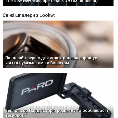
The New New Wallpapers pack #9 (53 шпалери)
Свіжі шпалери з Lookw:
Як онлайн-сервіс для колекціонерів спрощує
життя нумізматам та боністам
Тепловізор Пард: історія розвитку та особливості
технології