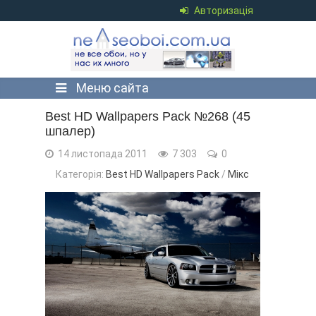
Авторизація
Меню сайта
Best HD Wallpapers Pack №268 (45
шпалер)
14 листопада 2011
7 303
0
Категорія:
Best HD Wallpapers Pack
/
Мікс