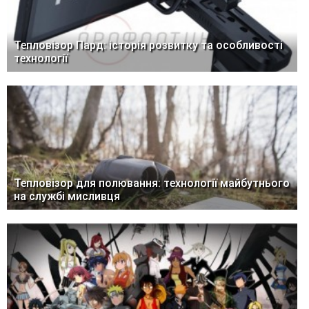
Тепловізор Пард: історія розвитку та особливості
технології
Тепловізор для полювання: технології майбутнього
на службі мисливця