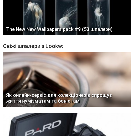
The New New Wallpapers pack #9 (53 шпалери)
Свіжі шпалери з Lookw:
Як онлайн-сервіс для колекціонерів спрощує
життя нумізматам та боністам