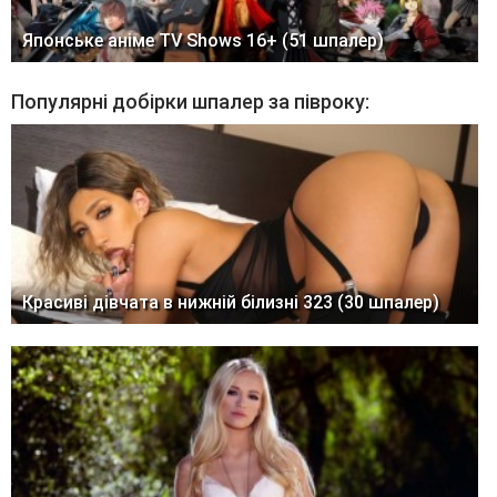
Японське аніме TV Shows 16+ (51 шпалер)
Популярні добірки шпалер за півроку:
Красиві дівчата в нижній білизні 323 (30 шпалер)