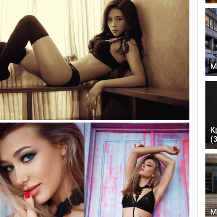
М
К
(
М