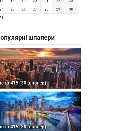
17
18
19
20
21
22
23
24
25
26
27
28
29
30
31
опулярні шпалери
іста 415 (30 шпалер)
іста 416 (30 шпалер)