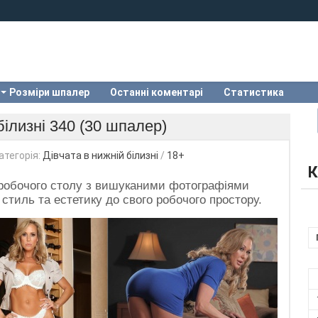
Розміри шпалер
Останні коментарі
Статистика
білизні 340 (30 шпалер)
атегорія:
Дівчата в нижній білизні
/
18+
К
 робочого столу з вишуканими фотографіями
 стиль та естетику до свого робочого простору.