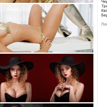
Че
Тр
Кві
Бе
По