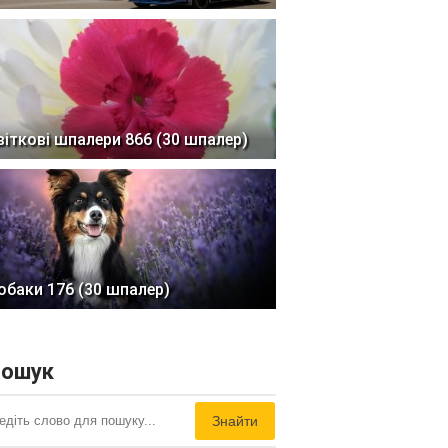
віткові шпалери 866 (30 шпалер)
обаки 176 (30 шпалер)
ошук
Знайти