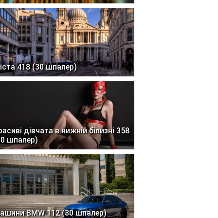
іста 418 (30 шпалер)
расиві дівчата в нижній білизні 358
30 шпалер)
ашини BMW 112 (30 шпалер)