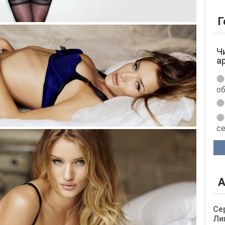
Г
Ч
а
об
с
А
Се
Ли