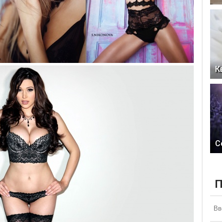
К
С
П