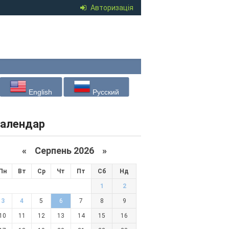
Авторизація
English
Русский
алендар
«
Серпень 2026 »
Пн
Вт
Ср
Чт
Пт
Сб
Нд
1
2
3
4
5
6
7
8
9
10
11
12
13
14
15
16