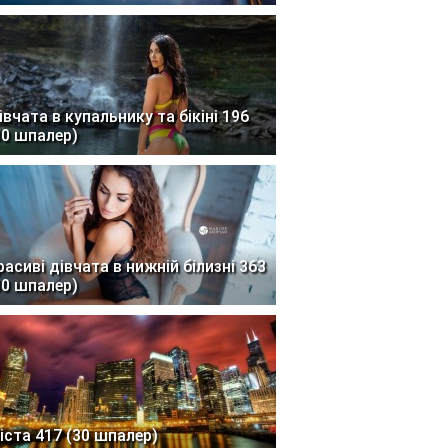
івчата в купальнику та бікіні 196
30 шпалер)
расиві дівчата в нижній білизні 363
30 шпалер)
іста 417 (30 шпалер)