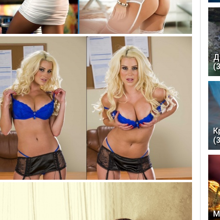
Д
(
К
(
М