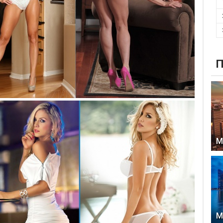
П
М
М