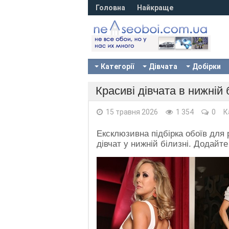
Головна
Найкраще
Категорії
Дівчата
Добірки
Красиві дівчата в нижній 
15 травня 2026
1 354
0
К
Ексклюзивна підбірка обоїв для
дівчат у нижній білизні. Додайте