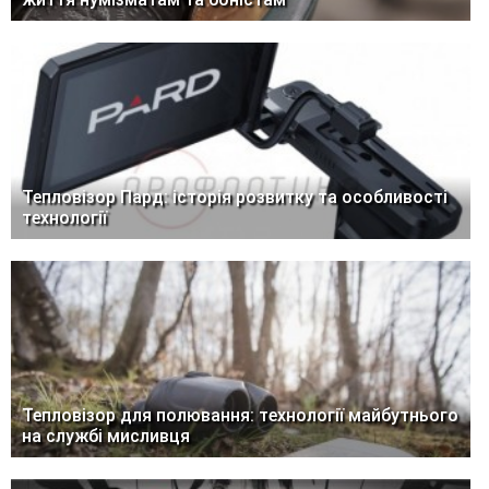
Тепловізор Пард: історія розвитку та особливості
технології
Тепловізор для полювання: технології майбутнього
на службі мисливця