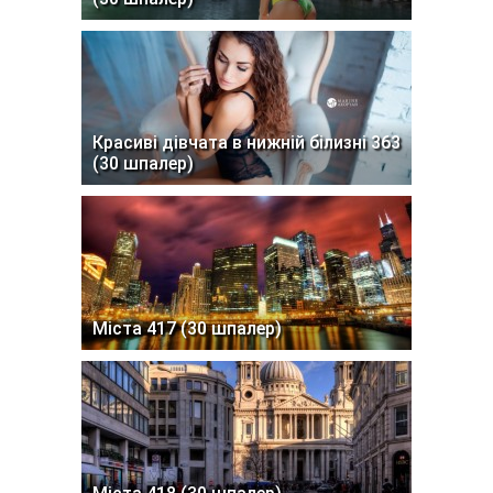
Красиві дівчата в нижній білизні 363
(30 шпалер)
Міста 417 (30 шпалер)