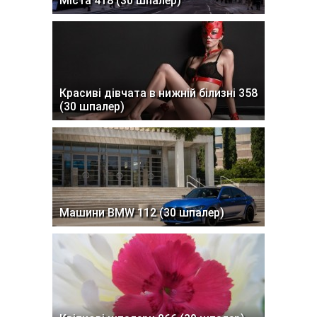
Міста 418 (30 шпалер)
Красиві дівчата в нижній білизні 358
(30 шпалер)
Машини BMW 112 (30 шпалер)