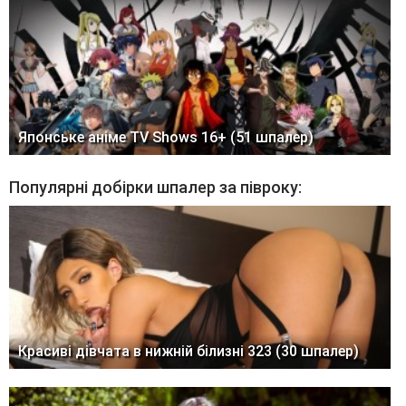
Японське аніме TV Shows 16+ (51 шпалер)
Популярні добірки шпалер за півроку:
Красиві дівчата в нижній білизні 323 (30 шпалер)