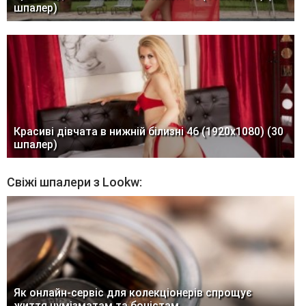
шпалер)
Красиві дівчата в нижній білизні 46 (1920x1080) (30
шпалер)
Свіжі шпалери з Lookw:
Як онлайн-сервіс для колекціонерів спрощує
життя нумізматам та боністам