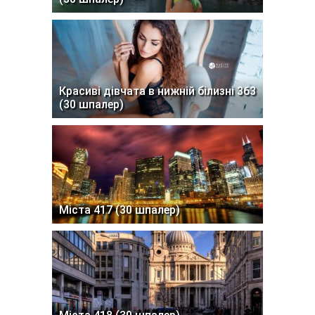
Красиві дівчата в нижній білизні 363
(30 шпалер)
Міста 417 (30 шпалер)