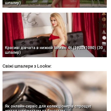
шпалер)
Красиві дівчата в нижній білизні 46 (1920x1080) (30
шпалер)
Свіжі шпалери з Lookw:
Як онлайн-сервіс для колекціонерів спрощує
життя нумізматам та боністам