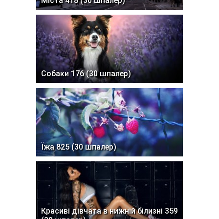
Міста 418 (30 шпалер)
Собаки 176 (30 шпалер)
Їжа 825 (30 шпалер)
Красиві дівчата в нижній білизні 359