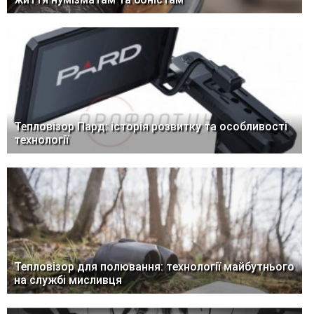
Тепловізор Пард: історія розвитку та особливості
технології
Тепловізор для полювання: технології майбутнього
на службі мисливця