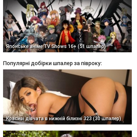
Японське аніме TV Shows 16+ (51 шпалер)
Популярні добірки шпалер за півроку:
Красиві дівчата в нижній білизні 323 (30 шпалер)