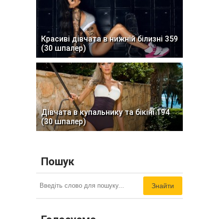
Красиві дівчата в нижній білизні 359
(30 шпалер)
Дівчата в купальнику та бікіні 194
(30 шпалер)
Пошук
Знайти