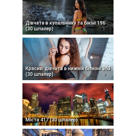
Дівчата в купальнику та бікіні 196
(30 шпалер)
Красиві дівчата в нижній білизні 363
(30 шпалер)
Міста 417 (30 шпалер)