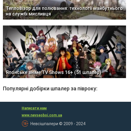
Тепловізор для полювання: технології майбутнього
на службі мисливця
Японське аніме TV Shows 16+ (51 шпалер)
Популярні добірки шпалер за півроку:
Написати нам
www.nevseoboi.com.ua
Невсішпалери © 2009 - 2024