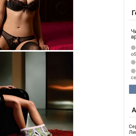
Г
Ч
а
об
с
А
Се
Ли