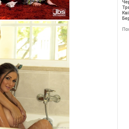
Че
Тр
Кві
Бе
По