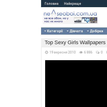
Головна
Найкраще
Категорії
Дівчата
Добірки
Top Sexy Girls Wallpaper
19 вересня 2010
6 886
0