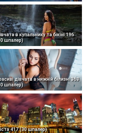
івчата в купальнику та бікіні 196
30 шпалер)
расиві дівчата в нижній білизні 363
30 шпалер)
іста 417 (30 шпалер)