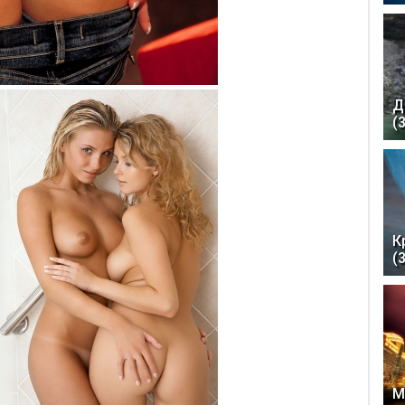
Д
(
К
(
М