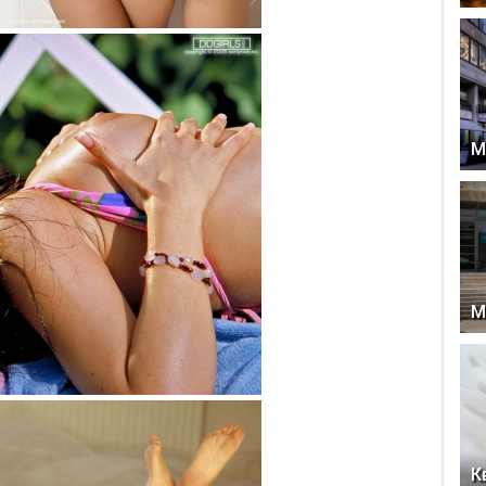
М
М
К