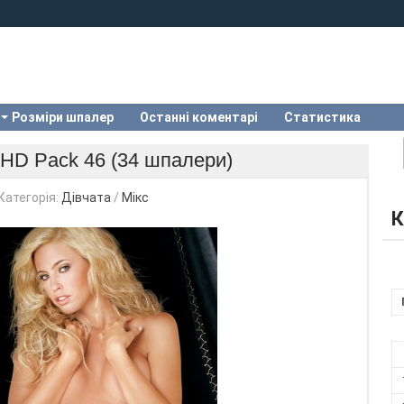
Розміри шпалер
Останні коментарі
Статистика
s HD Pack 46 (34 шпалери)
Категорія:
Дівчата
/
Мікс
К