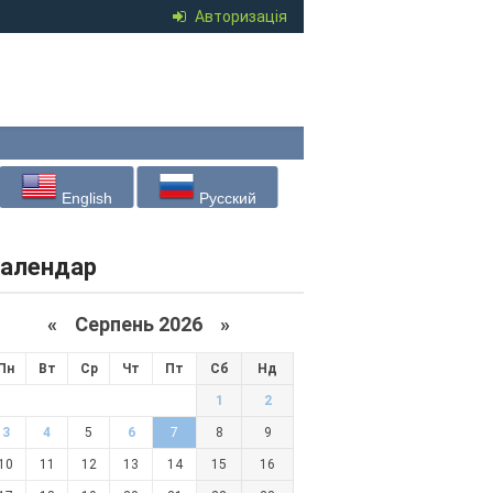
Авторизація
English
Русский
алендар
«
Серпень 2026 »
Пн
Вт
Ср
Чт
Пт
Сб
Нд
1
2
3
4
5
6
7
8
9
10
11
12
13
14
15
16