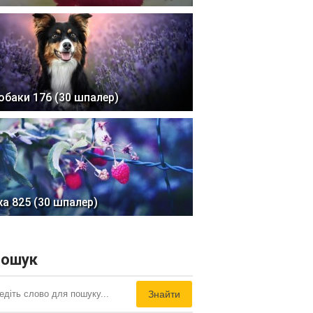
обаки 176 (30 шпалер)
жа 825 (30 шпалер)
ошук
Знайти