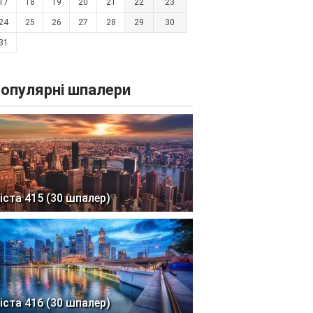
17
18
19
20
21
22
23
24
25
26
27
28
29
30
31
опулярні шпалери
іста 415 (30 шпалер)
іста 416 (30 шпалер)