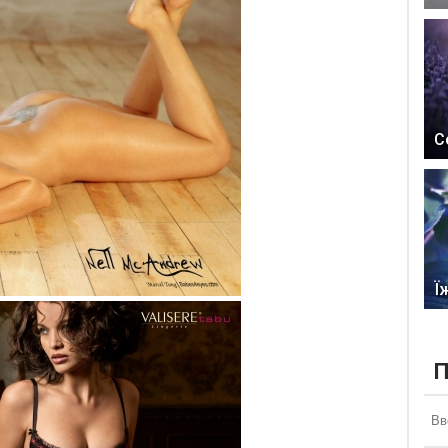
С
Ї
П