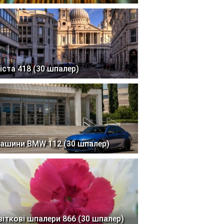
іста 418 (30 шпалер)
ашини BMW 112 (30 шпалер)
віткові шпалери 866 (30 шпалер)