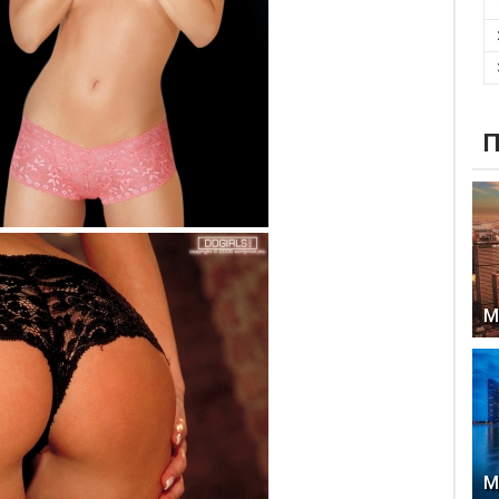
П
М
М