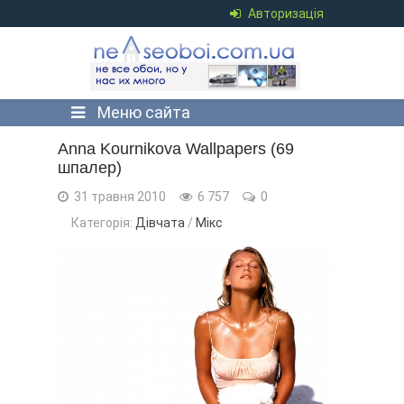
Авторизація
Меню сайта
Anna Kournikova Wallpapers (69
шпалер)
31 травня 2010
6 757
0
Категорія:
Дівчата
/
Мікс