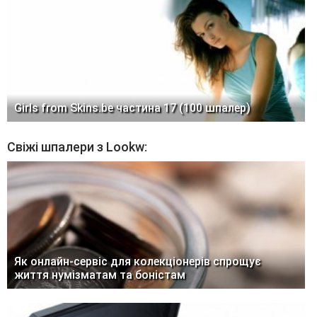
Girls from Skins.be частина 17 (100 шпалер)
Свіжі шпалери з Lookw:
Як онлайн-сервіс для колекціонерів спрощує
життя нумізматам та боністам