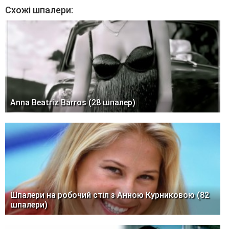
Схожі шпалери:
Anna Beatriz Barros (28 шпалер)
Шпалери на робочий стіл з Анною Курниковою (82
шпалери)