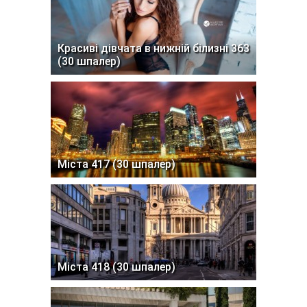
Красиві дівчата в нижній білизні 363
(30 шпалер)
Міста 417 (30 шпалер)
Міста 418 (30 шпалер)