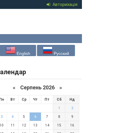
Авторизація
English
Русский
алендар
«
Серпень 2026 »
Пн
Вт
Ср
Чт
Пт
Сб
Нд
1
2
3
4
5
6
7
8
9
10
11
12
13
14
15
16