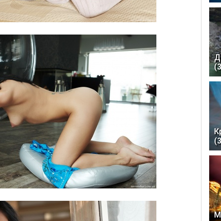
Д
(
К
(
М