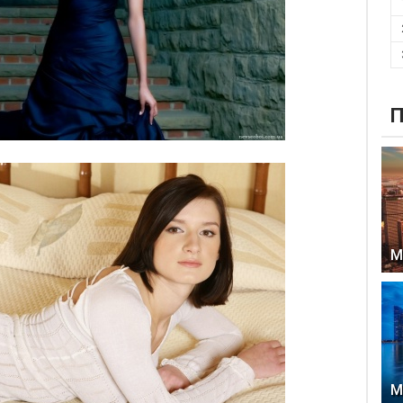
П
М
М