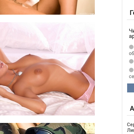
Г
Ч
а
об
с
А
Се
Ли