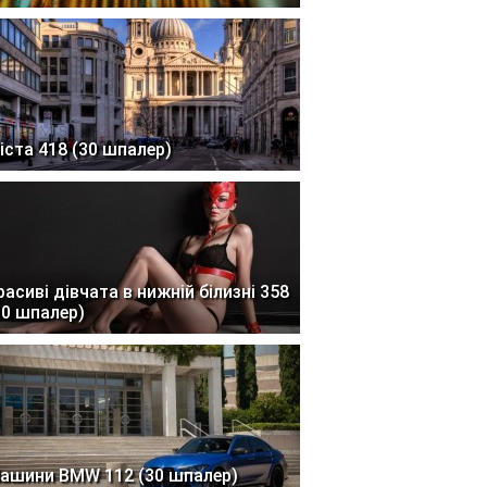
іста 418 (30 шпалер)
расиві дівчата в нижній білизні 358
30 шпалер)
ашини BMW 112 (30 шпалер)