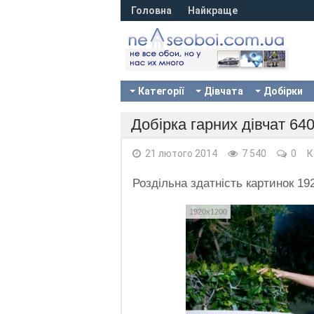
Головна
Найкраще
Категорії
Дівчата
Добірки
Добірка гарних дівчат 64
21 лютого 2014
7 540
0
К
Роздільна здатність картинок 1
1920x1200