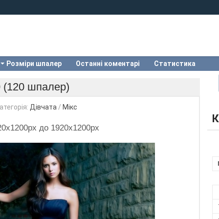
Розміри шпалер
Останні коментарі
Статистика
0 (120 шпалер)
атегорія:
Дівчата
/
Мікс
К
920x1200px до 1920x1200px