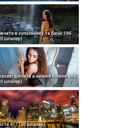
івчата в купальнику та бікіні 196
30 шпалер)
расиві дівчата в нижній білизні 363
30 шпалер)
іста 417 (30 шпалер)