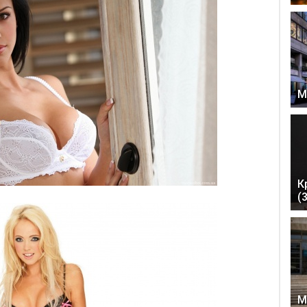
М
К
(
М