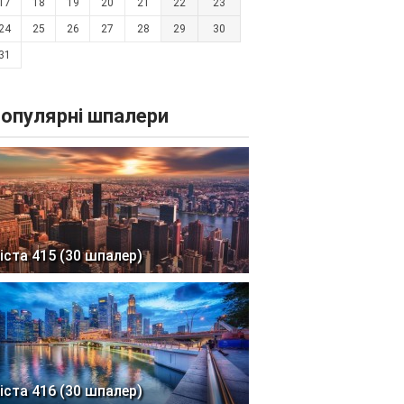
17
18
19
20
21
22
23
24
25
26
27
28
29
30
31
опулярні шпалери
іста 415 (30 шпалер)
іста 416 (30 шпалер)