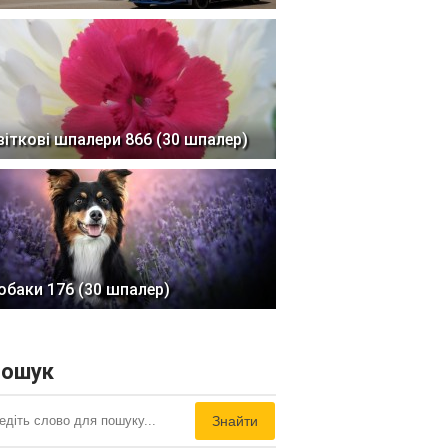
віткові шпалери 866 (30 шпалер)
обаки 176 (30 шпалер)
ошук
Знайти