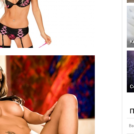
К
С
П