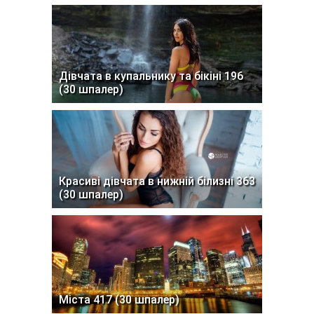
Дівчата в купальнику та бікіні 196
(30 шпалер)
Красиві дівчата в нижній білизні 363
(30 шпалер)
Міста 417 (30 шпалер)