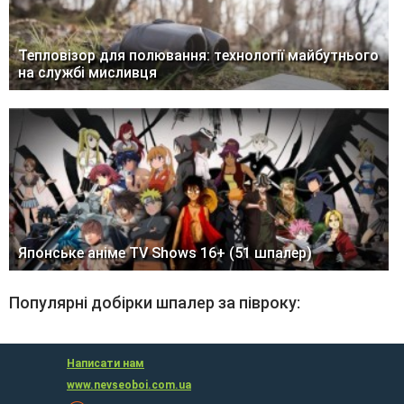
Тепловізор для полювання: технології майбутнього
на службі мисливця
Японське аніме TV Shows 16+ (51 шпалер)
Популярні добірки шпалер за півроку:
Написати нам
www.nevseoboi.com.ua