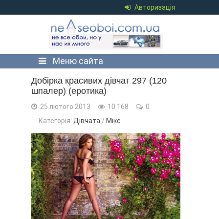
Авторизація
Меню сайта
Добірка красивих дівчат 297 (120
шпалер) (еротика)
25 лютого 2013
10 168
0
Категорія:
Дівчата
/
Мікс