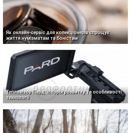
Як онлайн-сервіс для колекціонерів спрощує
життя нумізматам та боністам
Тепловізор Пард: історія розвитку та особливості
технології