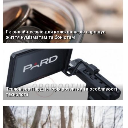
Як онлайн-сервіс для колекціонерів спрощує
життя нумізматам та боністам
Тепловізор Пард: історія розвитку та особливості
технології