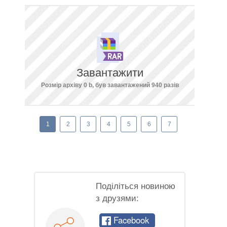
Завантажити
Розмір архіву 0 b, був завантажений 940 разів
1
2
3
4
5
6
7
Поділіться новиною
з друзями:
Facebook