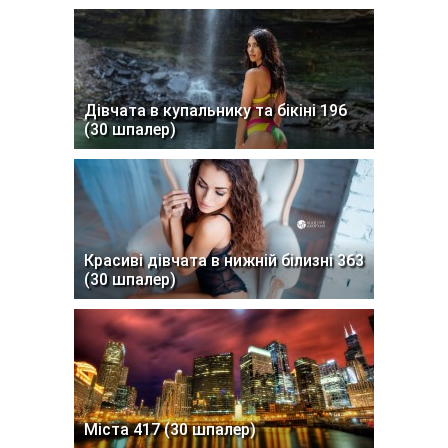
Дівчата в купальнику та бікіні 196
(30 шпалер)
Красиві дівчата в нижній білизні 363
(30 шпалер)
Міста 417 (30 шпалер)