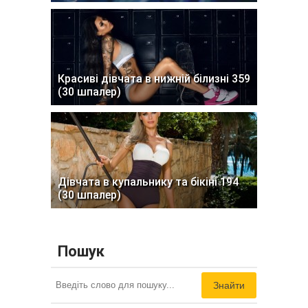
Красиві дівчата в нижній білизні 359
(30 шпалер)
Дівчата в купальнику та бікіні 194
(30 шпалер)
Пошук
Знайти