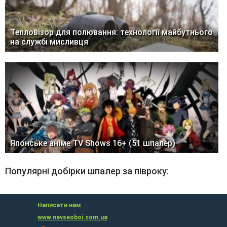
Тепловізор для полювання: технології майбутнього
на службі мисливця
Японське аніме TV Shows 16+ (51 шпалер)
Популярні добірки шпалер за півроку:
Написати нам
www.nevseoboi.com.ua