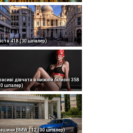
іста 418 (30 шпалер)
расиві дівчата в нижній білизні 358
30 шпалер)
ашини BMW 112 (30 шпалер)