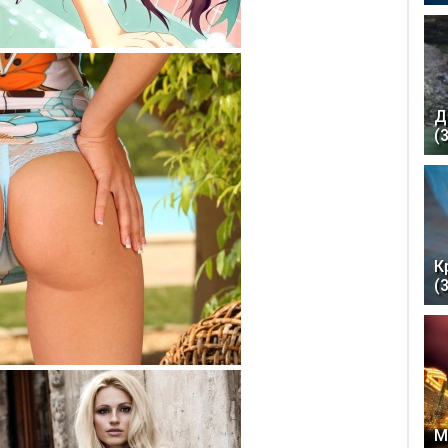
Д
(
К
(
М