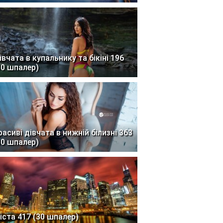
івчата в купальнику та бікіні 196
30 шпалер)
расиві дівчата в нижній білизні 363
30 шпалер)
іста 417 (30 шпалер)