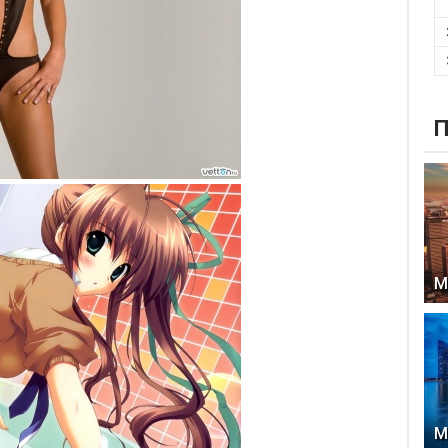
П
М
М