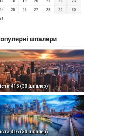
17
18
19
20
21
22
23
24
25
26
27
28
29
30
31
опулярні шпалери
іста 415 (30 шпалер)
іста 416 (30 шпалер)