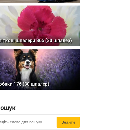
віткові шпалери 866 (30 шпалер)
обаки 176 (30 шпалер)
ошук
Знайти