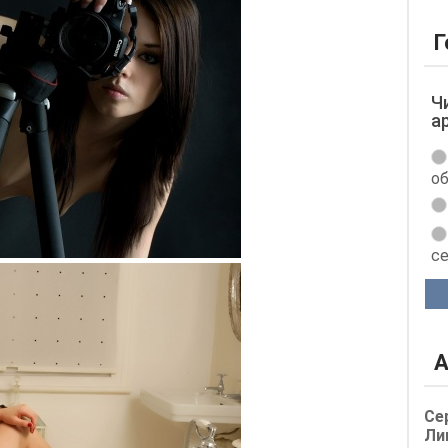
Г
Ч
а
об
с
А
Се
Ли