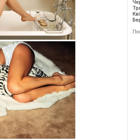
Че
Тр
Кві
Бе
По