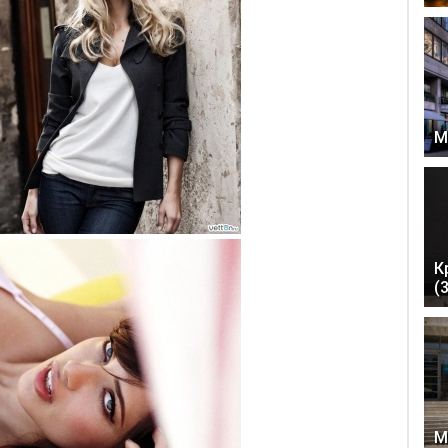
М
К
(
М