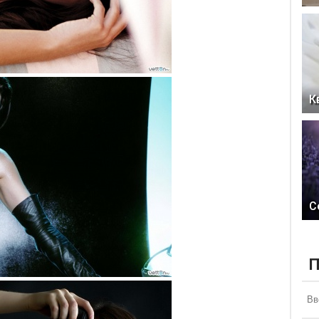
К
С
П