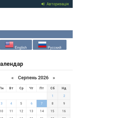
Авторизація
English
Русский
алендар
«
Серпень 2026 »
Пн
Вт
Ср
Чт
Пт
Сб
Нд
1
2
3
4
5
6
7
8
9
10
11
12
13
14
15
16