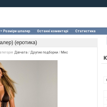
Розміри шпалер
Останні коментарі
Статистика
алер) (еротика)
атегорія:
Дівчата
/
Другие подборки
/
Мікс
К