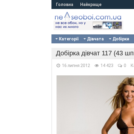
Головна
Найкраще
Категорії
Дівчата
Добірки
Добірка дівчат 117 (43 шп
16 липня 2012
14 423
0
К