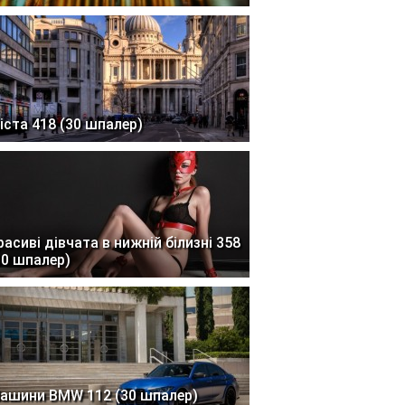
іста 418 (30 шпалер)
расиві дівчата в нижній білизні 358
30 шпалер)
ашини BMW 112 (30 шпалер)