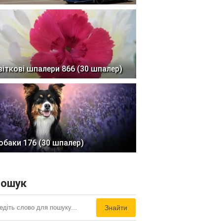
віткові шпалери 866 (30 шпалер)
обаки 176 (30 шпалер)
ошук
Знайти