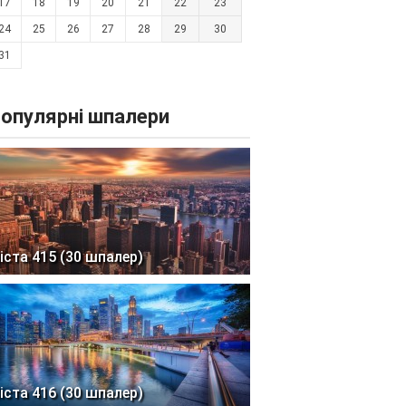
17
18
19
20
21
22
23
24
25
26
27
28
29
30
31
опулярні шпалери
іста 415 (30 шпалер)
іста 416 (30 шпалер)