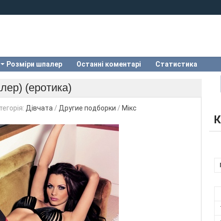
Розміри шпалер
Останні коментарі
Статистика
лер) (еротика)
тегорія:
Дівчата
/
Другие подборки
/
Мікс
К