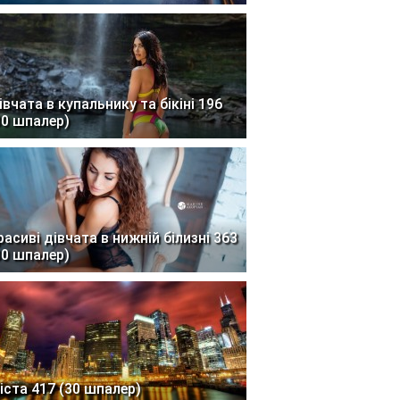
івчата в купальнику та бікіні 196
30 шпалер)
расиві дівчата в нижній білизні 363
30 шпалер)
іста 417 (30 шпалер)