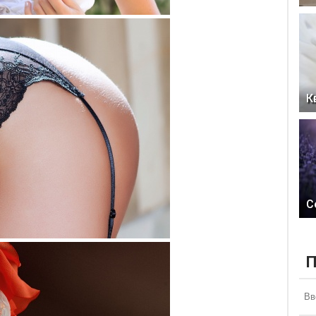
К
С
П