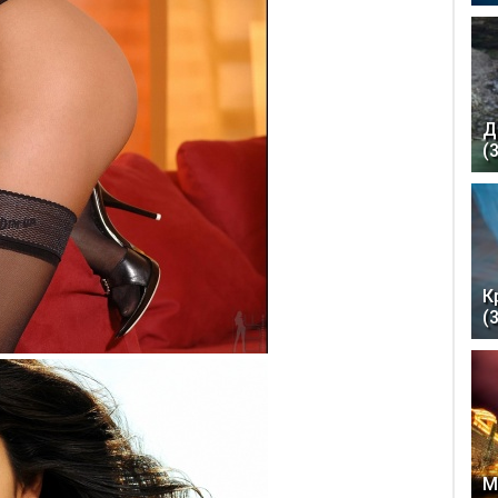
Д
(
К
(
М