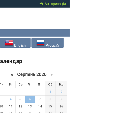
Авторизація
English
Русский
алендар
«
Серпень 2026 »
Пн
Вт
Ср
Чт
Пт
Сб
Нд
1
2
3
4
5
6
7
8
9
10
11
12
13
14
15
16