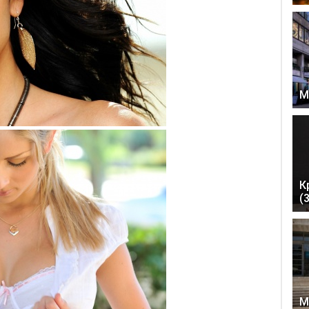
М
К
(
М