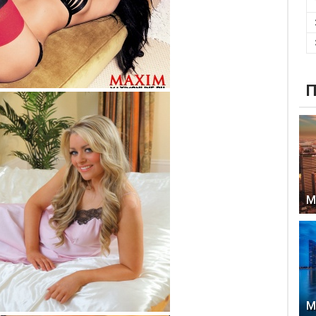
П
М
М