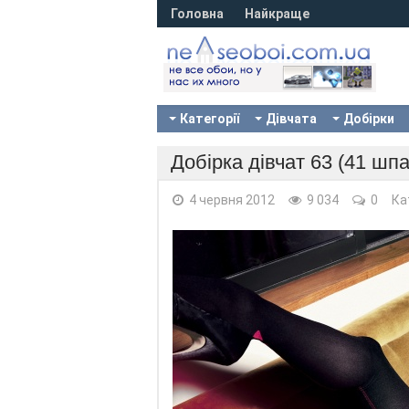
Головна
Найкраще
Категорії
Дівчата
Добірки
Добірка дівчат 63 (41 шпа
4 червня 2012
9 034
0
Ка