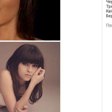
Че
Тр
Кві
Бе
По