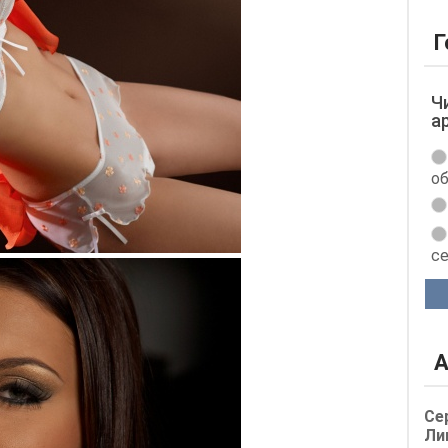
Г
Ч
а
об
с
А
Се
Ли