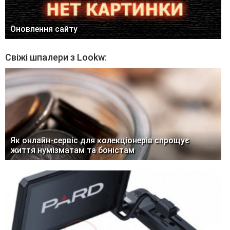
Оновлення сайту
Свіжі шпалери з Lookw:
Як онлайн-сервіс для колекціонерів спрощує
життя нумізматам та боністам