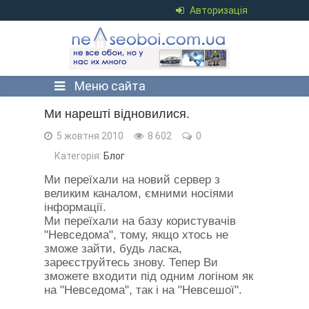
Авторизація
Меню сайта
Ми нарешті відновилися.
5 жовтня 2010
8 602
0
Категорія:
Блог
Ми переїхали на новий сервер з
великим каналом, ємними носіями
інформації.
Ми переїхали на базу користувачів
"Невседома", тому, якщо хтось не
зможе зайти, будь ласка,
зареєструйтесь знову. Тепер Ви
зможете входити під одним логіном як
на "Невседома", так і на "Невсешої".