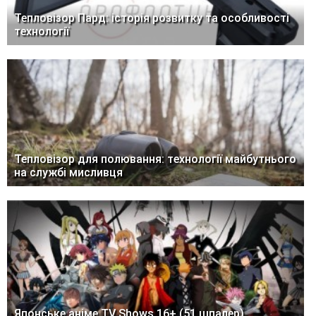
Тепловізор Пард: історія розвитку та особливості
технології
Тепловізор для полювання: технології майбутнього
на службі мисливця
Японське аніме TV Shows 16+ (51 шпалер)