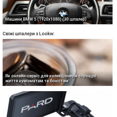
Машини BMW 5 (1920x1080) (30 шпалер)
Свіжі шпалери з Lookw:
Як онлайн-сервіс для колекціонерів спрощує
життя нумізматам та боністам