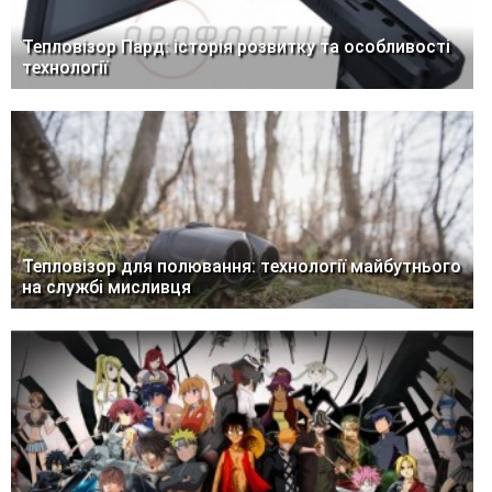
Тепловізор Пард: історія розвитку та особливості
технології
Тепловізор для полювання: технології майбутнього
на службі мисливця