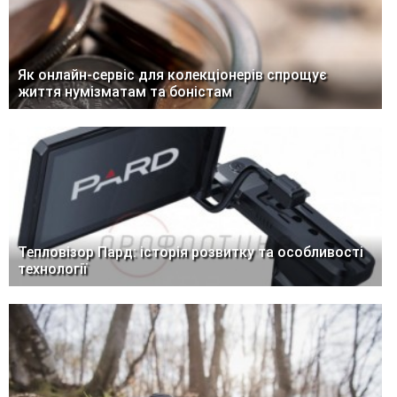
Як онлайн-сервіс для колекціонерів спрощує
життя нумізматам та боністам
Тепловізор Пард: історія розвитку та особливості
технології