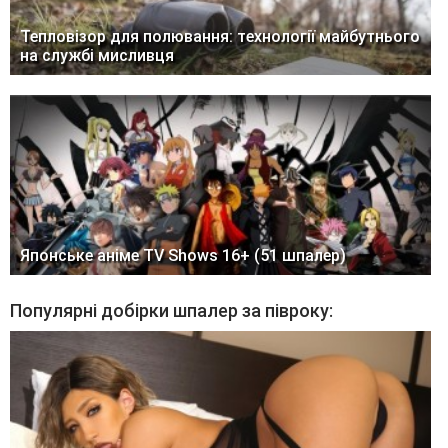
Тепловізор для полювання: технології майбутнього
на службі мисливця
Японське аніме TV Shows 16+ (51 шпалер)
Популярні добірки шпалер за півроку: