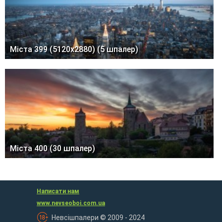
Міста 399 (5120x2880) (5 шпалер)
Міста 400 (30 шпалер)
Написати нам
www.nevseoboi.com.ua
Невсішпалери © 2009 - 2024