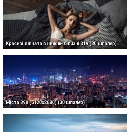
Красиві дівчата в нижній білизні 319 (30 шпалер)
Міста 398 (5120x2880) (30 шпалер)