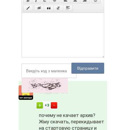
Відправити
POP
18 грудня 2021 18:13
-
+
+3
почему не качает архив?
Жму скачать, перекидывает
на стартовую страницу и