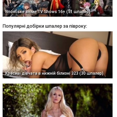
Японське аніме TV Shows 16+ (51 шпалер)
Популярні добірки шпалер за півроку:
Красиві дівчата в нижній білизні 323 (30 шпалер)