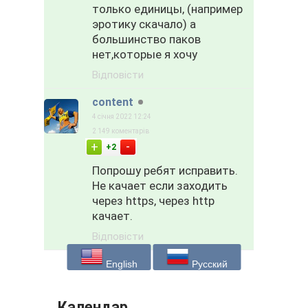
только единицы, (например
эротику скачало) а
большинство паков
нет,которые я хочу
Відповісти
content
4 січня 2022 12:24
2 149 коментарів
-
+
+2
Попрошу ребят исправить.
Не качает если заходить
через https, через http
качает.
Відповісти
English
Русский
Календар