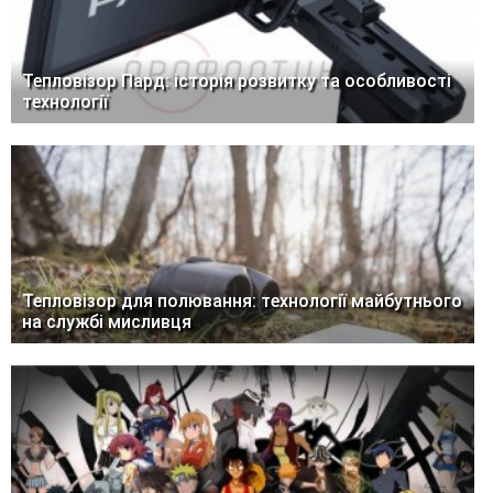
Тепловізор Пард: історія розвитку та особливості
технології
Тепловізор для полювання: технології майбутнього
на службі мисливця