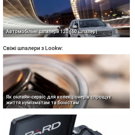
Автомобільні шпалери 120 (60 шпалер)
Свіжі шпалери з Lookw:
Як онлайн-сервіс для колекціонерів спрощує
життя нумізматам та боністам