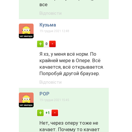
все
Відповісти
Кузьма
19 грудня 2021 12:48
-
+
0
Я хз, у меня всё норм. По
крайней мере в Опере. Всё
качается, всё открывается.
Попробуй другой браузер.
Відповісти
POP
19 грудня 2021 15:45
-
+
+1
Нет, через оперу тоже не
качает. Почему то качает