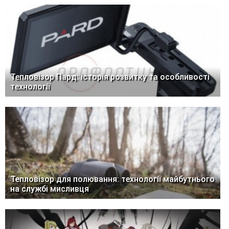
Тепловізор Пард: історія розвитку та особливості
технології
Тепловізор для полювання: технології майбутнього
на службі мисливця