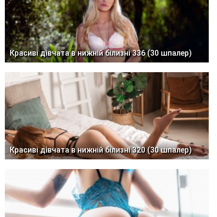
Красиві дівчата в нижній білизні 336 (30 шпалер)
Красиві дівчата в нижній білизні 320 (30 шпалер)