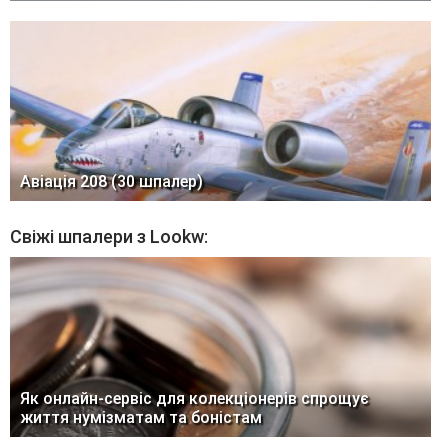
Авіація 208 (30 шпалер)
Свіжі шпалери з Lookw:
Як онлайн-сервіс для колекціонерів спрощує
життя нумізматам та боністам