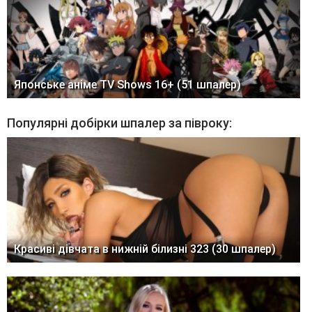
Японське аніме TV Shows 16+ (51 шпалер)
Популярні добірки шпалер за півроку:
Красиві дівчата в нижній білизні 323 (30 шпалер)