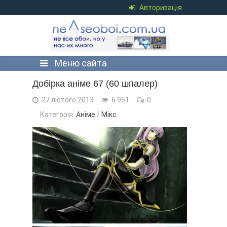
Авторизація
Меню сайта
Добірка аніме 67 (60 шпалер)
27 лютого 2013
6 951
0
Категорія:
Аніме
/
Мікс