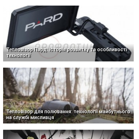
Тепловізор Пард: історія розвитку та особливості
технології
Тепловізор для полювання: технології майбутнього
на службі мисливця